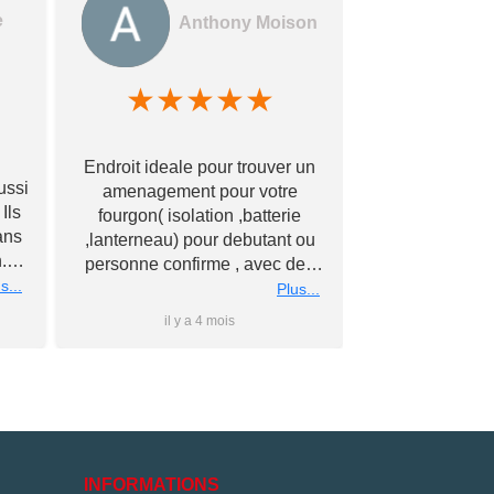
e
Anthony Moison
★
★
★
★
★
★
★
Des gerants
Endroit ideale pour trouver un
commerçants e
ussi
amenagement pour votre
encore !! Avec
Ils
fourgon( isolation ,batterie
bonne qualité à
ans
,lanterneau) pour debutant ou
Merci à vous
.
personne confirme , avec des
éch
nous
s...
conseils personnalise et prix
Plus...
rs
super competitif A recommander
il y a 4 mois
il y 
 à
Merci a bientot #Antho#
du
ler
is
e
e
INFORMATIONS