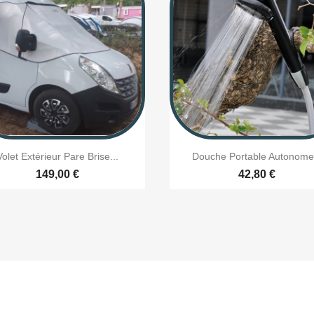


Aperçu rapide
Aperçu rapide
Volet Extérieur Pare Brise...
Douche Portable Autonome.
149,00 €
42,80 €