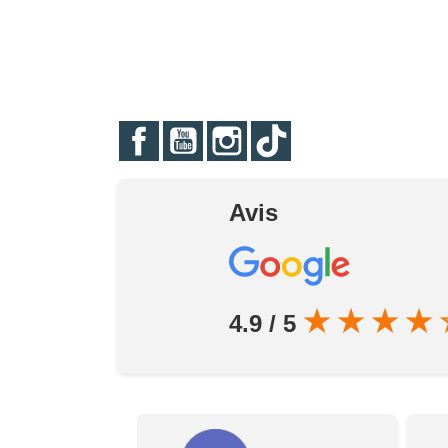
Facebook
YouTube
Instagram
TikTok
Avis
★
★
★
★
4.9 / 5