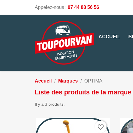
Appelez-nous :
07 44 88 56 56
ACCUEIL
I
Accueil
Marques
OPTIMA
Liste des produits de la marqu
Il y a 3 produits.
favorite_border