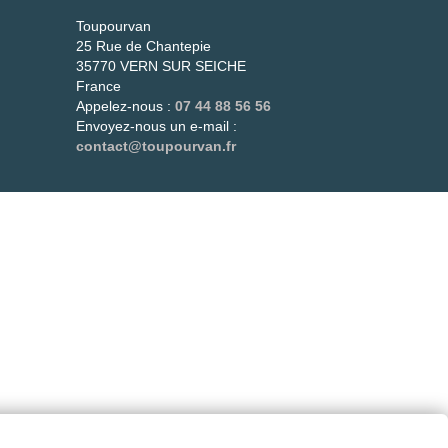
és
Toupourvan
25 Rue de Chantepie
més.
35770 VERN SUR SEICHE
t !
France
Appelez-nous :
07 44 88 56 56
Envoyez-nous un e-mail :
contact@toupourvan.fr