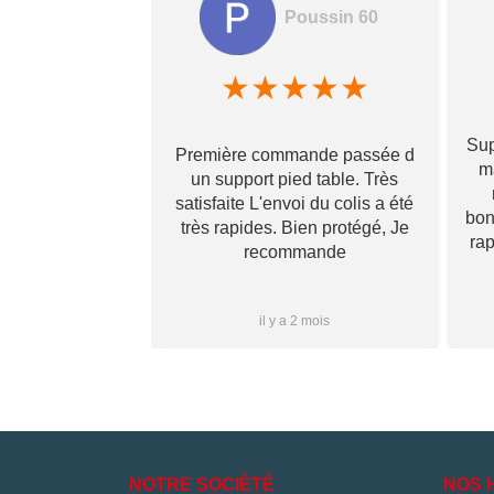
Poussin 60
amela hamon
★
★
★
★
★
★
★
★
Sup
Première commande passée d
! Ils prennent
ma
un support pied table. Très
s pour toi et te
satisfaite L'envoi du colis a été
 qu’il va te
bon
très rapides. Bien protégé, Je
vraiment ! Je
ra
recommande
s que j’aurai
i à vous ✌🏼
Plus...
1 mois
il y a 2 mois
NOTRE SOCIÉTÉ
NOS 