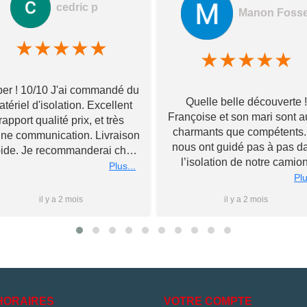
cedric p
Manon Foss
★
★
★
★
★
★
★
★
★
★
er ! 10/10 J'ai commandé du
Quelle belle découverte !
tériel d'isolation. Excellent
Françoise et son mari sont a
rapport qualité prix, et très
charmants que compétents. 
ne communication. Livraison
nous ont guidé pas à pas d
pide. Je recommanderai chez
l’isolation de notre camion
Toupourvan ! Merci bcp
Plus...
Souriants et à l’écoute, ils 
Plu
ont livré tous leurs meilleu
il y a 2 mois
il y a 2 mois
conseils et n’ont pas hésité
rester après la fermeture 
magasin pour nous conseil
au mieux, le tout sans jama
nous forcer la main sur d
l’achat de matériel. Nous
poursuivrons l’aventure d
HORAIRES
VOTRE COMPTE