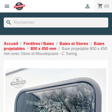
shopping_cart


(0)
search
Accueil
Fenêtres / Baies
Baies et Stores
Baies
projetables
800 x 450 mm
Baie projetable 800 x 450
mm avec Store et Moustiquaire - C Swing