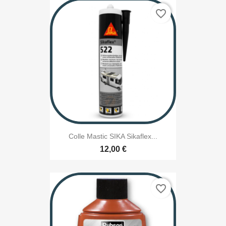
favorite_border
Colle Mastic SIKA Sikaflex...
12,00 €
favorite_border