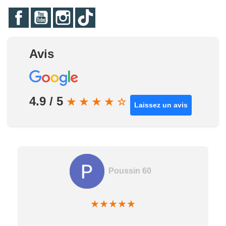
Facebook
YouTube
Instagram
TikTok
Avis
4.9 / 5
★
★
★
★
☆
Laissez un avis
Poussin 60
★
★
★
★
★