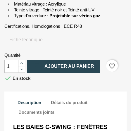
Matériau vitrage : Acrylique
Teinte vitrage : Teinté noir et Teinté anti-UV
Type d'ouverture :
Projetable sur vérins gaz
Certifications, Homologations : ECE R43
Fiche technique
Quantité

favorite_border
AJOUTER AU PANIER

En stock
Description
Détails du produit
Documents joints
LES BAIES C-SWING : FENÊTRES