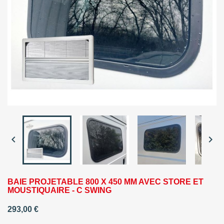


BAIE PROJETABLE 800 X 450 MM AVEC STORE ET
MOUSTIQUAIRE - C SWING
293,00 €