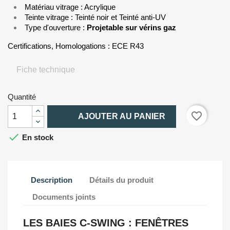
Matériau vitrage : Acrylique
Teinte vitrage : Teinté noir et Teinté anti-UV
Type d'ouverture :
Projetable sur vérins gaz
Certifications, Homologations : ECE R43
Fiche technique
Quantité

favorite_border
AJOUTER AU PANIER

En stock
Description
Détails du produit
Documents joints
LES BAIES C-SWING : FENÊTRES