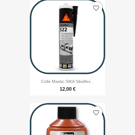
favorite_border
Colle Mastic SIKA Sikaflex...
12,00 €
favorite_border