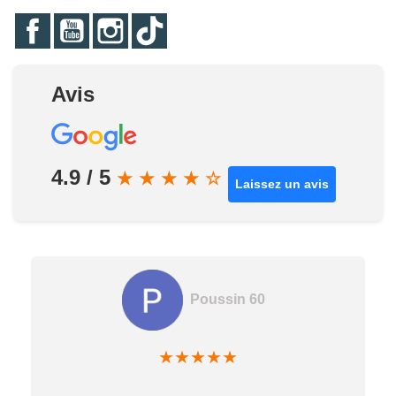
Facebook
YouTube
Instagram
TikTok
Avis
4.9 / 5
★
★
★
★
☆
Laissez un avis
Poussin 60
★
★
★
★
★