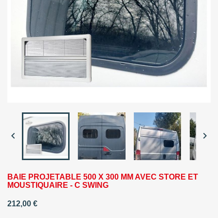


BAIE PROJETABLE 500 X 300 MM AVEC STORE ET
MOUSTIQUAIRE - C SWING
212,00 €