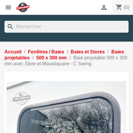
shopping_cart


(0)
search
Accueil
Fenêtres / Baies
Baies et Stores
Baies
projetables
500 x 300 mm
Baie projetable 500 x 300
mm avec Store et Moustiquaire - C Swing