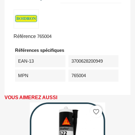
Référence
765004
Références spécifiques
EAN-13
3700628200949
MPN
765004
VOUS AIMEREZ AUSSI
favorite_border