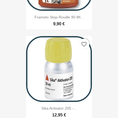
Frameto Stop-Rouille 90 Ml...
9,90 €
favorite_border
Sika Activator 205 -...
12,95 €