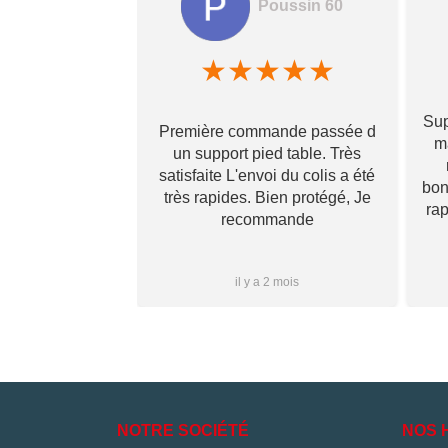
Poussin 60
amela hamon
★
★
★
★
★
★
★
★
Sup
Première commande passée d
! Ils prennent
ma
un support pied table. Très
s pour toi et te
satisfaite L'envoi du colis a été
 qu’il va te
bon
très rapides. Bien protégé, Je
vraiment ! Je
ra
recommande
s que j’aurai
i à vous ✌🏼
Plus...
1 mois
il y a 2 mois
NOTRE SOCIÉTÉ
NOS 