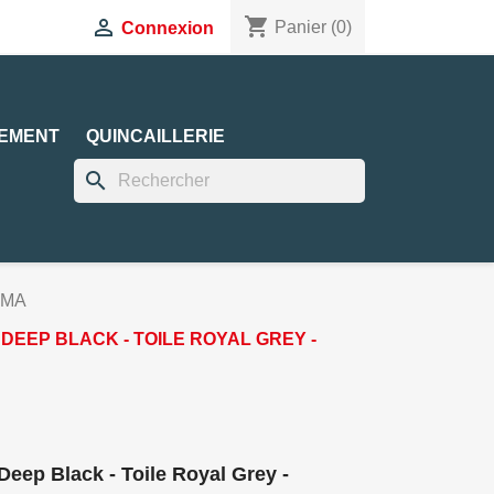
shopping_cart

Panier
(0)
Connexion
EMENT
QUINCAILLERIE
search
AMMA
R DEEP BLACK - TOILE ROYAL GREY -
 Deep Black - Toile Royal Grey -