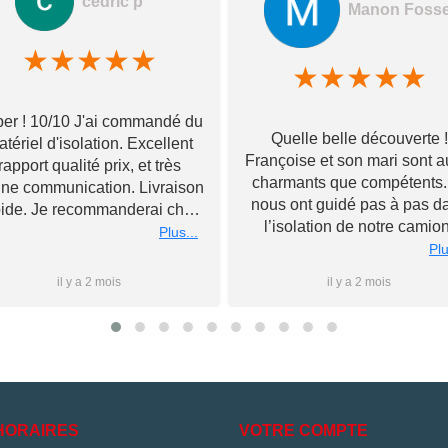
cedric p
Manon Foss
★
★
★
★
★
★
★
★
★
★
er ! 10/10 J'ai commandé du
Quelle belle découverte !
tériel d'isolation. Excellent
Françoise et son mari sont a
rapport qualité prix, et très
charmants que compétents. 
ne communication. Livraison
nous ont guidé pas à pas d
pide. Je recommanderai chez
l’isolation de notre camion
Toupourvan ! Merci bcp
Plus...
Souriants et à l’écoute, ils 
Plu
ont livré tous leurs meilleu
il y a 2 mois
il y a 2 mois
conseils et n’ont pas hésité
rester après la fermeture 
magasin pour nous conseil
au mieux, le tout sans jama
nous forcer la main sur d
l’achat de matériel. Nous
poursuivrons l’aventure d
HORAIRES
VOTRE COMPTE
l’aménagement à leurs côt