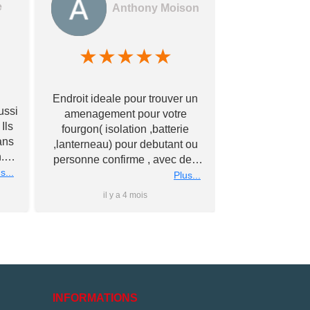
e
Anthony Moison
★
★
★
★
★
★
★
Des gerants
Endroit ideale pour trouver un
commerçants e
ussi
amenagement pour votre
encore !! Avec
Ils
fourgon( isolation ,batterie
bonne qualité à
ans
,lanterneau) pour debutant ou
Merci à vous
.
personne confirme , avec des
éch
nous
s...
conseils personnalise et prix
Plus...
rs
super competitif A recommander
il y a 4 mois
il y 
 à
Merci a bientot #Antho#
du
ler
is
e
e
INFORMATIONS
és