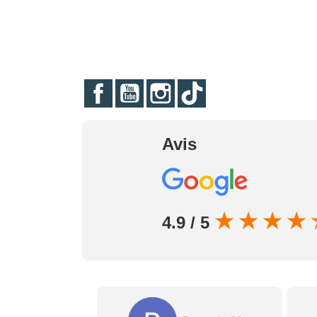
Facebook
YouTube
Instagram
TikTok
Avis
★
★
★
★
4.9 / 5