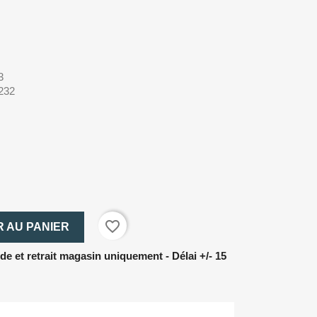
3
 232
favorite_border
 AU PANIER
 et retrait magasin uniquement - Délai +/- 15