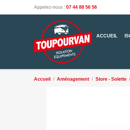
Appelez-nous :
07 44 88 56 56
ACCUEIL
I
Accueil
Aménagement
Store - Solette