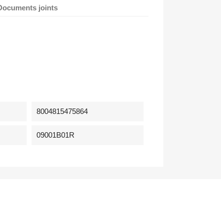
Documents joints
8004815475864
09001B01R