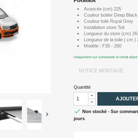
FIAMMA
Avancée (cm) 225
Couleur boitier Deep Black
Couleur toile Royal Grey
Installation store Toit
Longueur du store (cm) 26
Longueur de la toile ( cm )
Modèle : F35 - 260
Uniquement sur commande et retrait dépot
NOTICE MONTAGE
Quantité

AJOUTER

Non stocké - Sur commande

jours