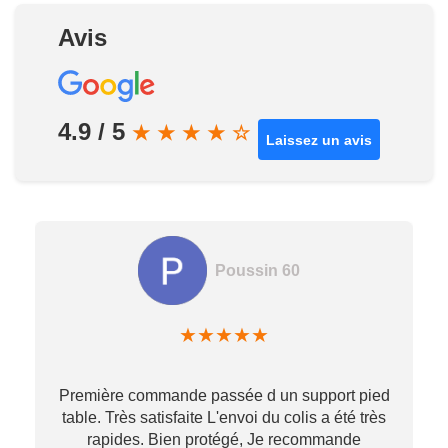
Avis
4.9 / 5
★
★
★
★
☆
Laissez un avis
Poussin 60
★
★
★
★
★
Première commande passée d un support pied
table. Très satisfaite L'envoi du colis a été très
re
rapides. Bien protégé, Je recommande