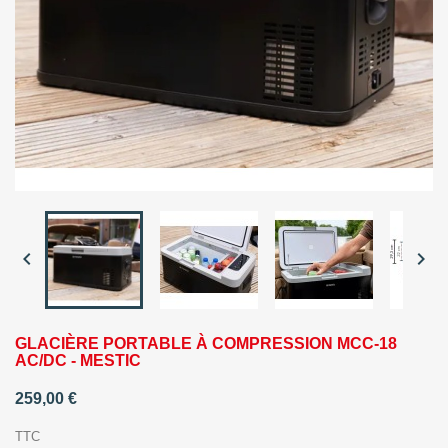


GLACIÈRE PORTABLE À COMPRESSION MCC-18
AC/DC - MESTIC
259,00 €
TTC