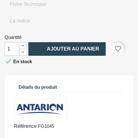
Fiche Technique
La notice
Quantité

favorite_border
AJOUTER AU PANIER

En stock
Détails du produit
Référence
FG1045