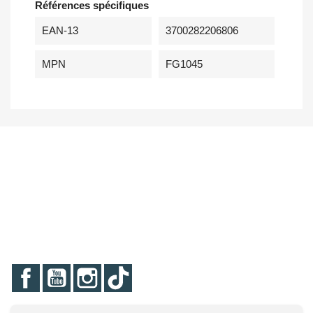
Références spécifiques
EAN-13
3700282206806
MPN
FG1045
Facebook
YouTube
Instagram
TikTok