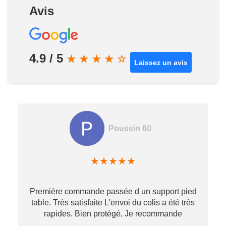
Avis
4.9 / 5
★
★
★
★
☆
Laissez un avis
Poussin 60
★
★
★
★
★
Première commande passée d un support pied
table. Très satisfaite L'envoi du colis a été très
re
rapides. Bien protégé, Je recommande
…