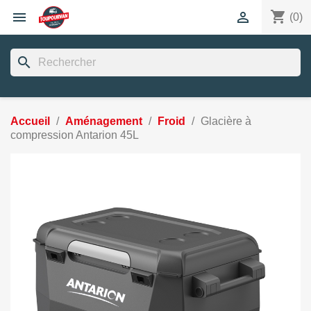
shopping_cart


(0)
search
Accueil
Aménagement
Froid
Glacière à
compression Antarion 45L