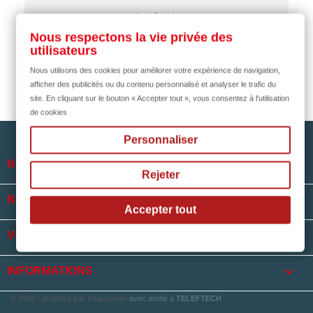
il y a 2 mois
Nous respectons la vie privée des
utilisateurs
Nous utilisons des cookies pour améliorer votre expérience de navigation,
afficher des publicités ou du contenu personnalisé et analyser le trafic du
site. En cliquant sur le bouton « Accepter tout », vous consentez à l'utilisation
de cookies
Personnaliser

NOTRE SOCIÉTÉ
Rejeter

NOS HORAIRES
Accepter tout

VOTRE COMPTE
keyboard_arrow_down
INFORMATIONS
© 2026 - propulsé par Toupourvan
avec amitié à
TELEFTECH