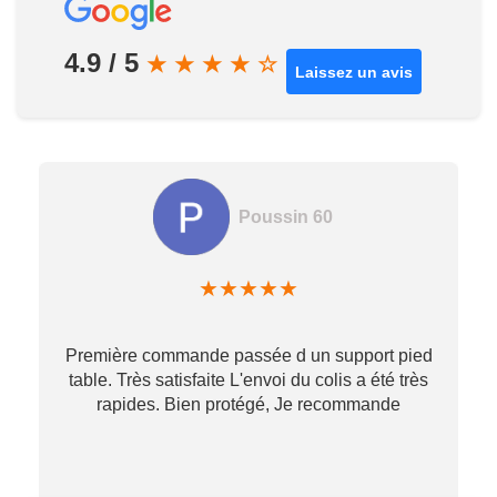
4.9 / 5
★
★
★
★
☆
Laissez un avis
Poussin 60
★
★
★
★
★
Première commande passée d un support pied
table. Très satisfaite L'envoi du colis a été très
re
rapides. Bien protégé, Je recommande
…