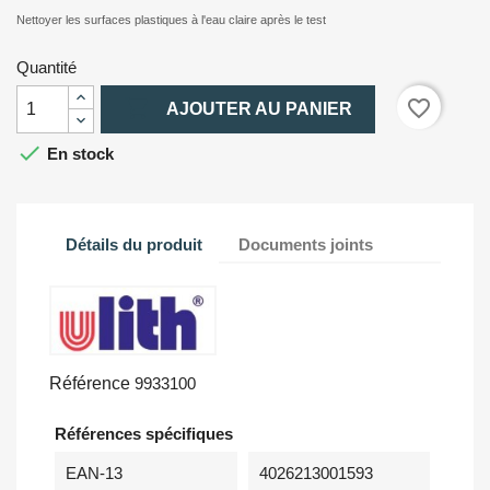
Nettoyer les surfaces plastiques à l'eau claire après le test
Quantité

favorite_border
AJOUTER AU PANIER

En stock
Détails du produit
Documents joints
Référence
9933100
Références spécifiques
EAN-13
4026213001593