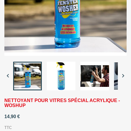


NETTOYANT POUR VITRES SPÉCIAL ACRYLIQUE -
WOSHUP
14,90 €
TTC