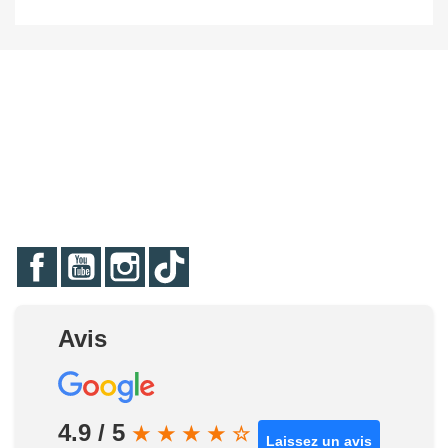
Facebook
YouTube
Instagram
TikTok
Avis
4.9 / 5
★
★
★
★
☆
Laissez un avis