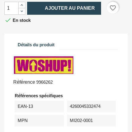

favorite_border
AJOUTER AU PANIER

En stock
Détails du produit
Référence
9966262
Références spécifiques
EAN-13
4260045332474
MPN
MI202-0001