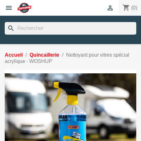
shopping_cart


(0)
search
Accueil
Quincaillerie
Nettoyant pour vitres spécial
acrylique - WOSHUP