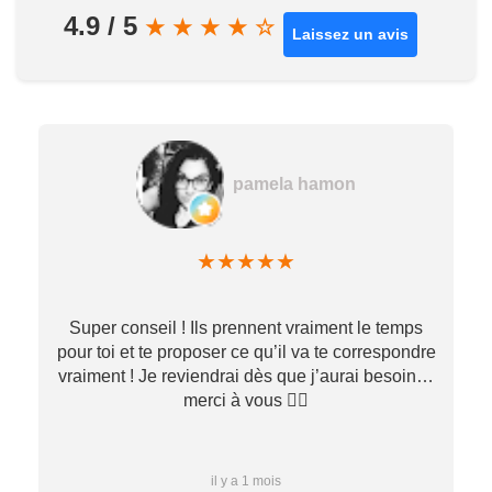
4.9 / 5
★
★
★
★
☆
Laissez un avis
pamela hamon
★
★
★
★
★
Super conseil ! Ils prennent vraiment le temps
pour toi et te proposer ce qu’il va te correspondre
vraiment ! Je reviendrai dès que j’aurai besoin…
merci à vous ✌🏼
il y a 1 mois