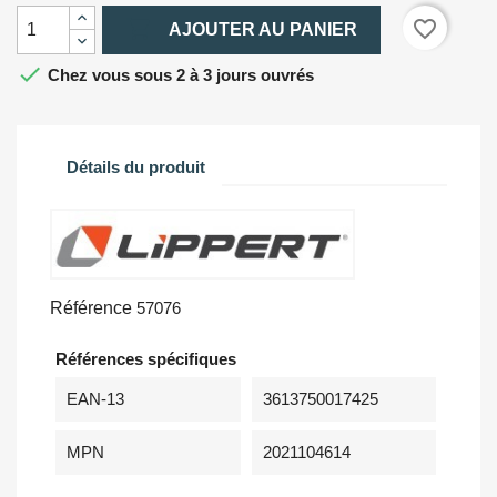

favorite_border
AJOUTER AU PANIER

Chez vous sous 2 à 3 jours ouvrés
Détails du produit
Référence
57076
Références spécifiques
EAN-13
3613750017425
MPN
2021104614