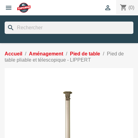
shopping_cart


(0)
search
Accueil
Aménagement
Pied de table
Pied de
table pliable et télescopique - LIPPERT