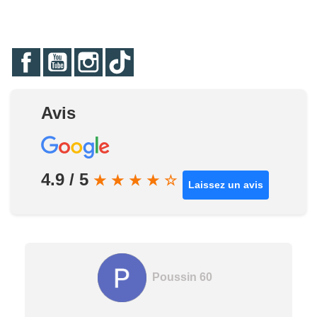
Facebook
YouTube
Instagram
TikTok
Avis
4.9 / 5
★
★
★
★
☆
Laissez un avis
Poussin 60