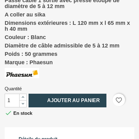
Passe câble 1 sortie avec presse étoupe de
diamètre de 5 à 12 mm
A coller au sika
Dimensions extérieures : L 120 mm x l 65
mm x
h 40 mm
Couleur : Blanc
Diamètre de câble admissible de 5 à 12 mm
Poids : 50 grammes
Marque : Phaesun
Quantité

favorite_border
AJOUTER AU PANIER

En stock
Détails du produit