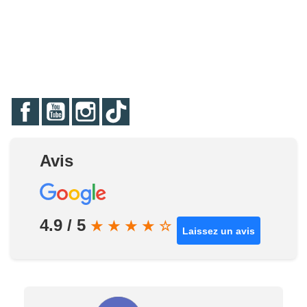
Facebook
YouTube
Instagram
TikTok
Avis
4.9 / 5
★
★
★
★
☆
Laissez un avis