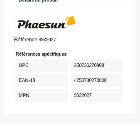
Référence
9932027
Références spécifiques
UPC
250730270808
EAN-13
4250730270808
MPN
9932027