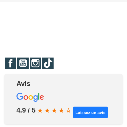
Facebook
YouTube
Instagram
TikTok
Avis
4.9 / 5
★
★
★
★
☆
Laissez un avis