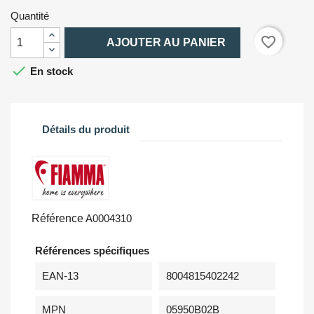
Quantité

favorite_border
AJOUTER AU PANIER

En stock
Détails du produit
Référence
A0004310
Références spécifiques
EAN-13
8004815402242
MPN
05950B02B