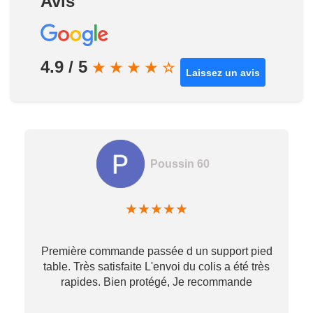
Avis
4.9 / 5
★
★
★
★
☆
Laissez un avis
Poussin 60
★
★
★
★
★
Première commande passée d un support pied
table. Très satisfaite L'envoi du colis a été très
re
rapides. Bien protégé, Je recommande
…