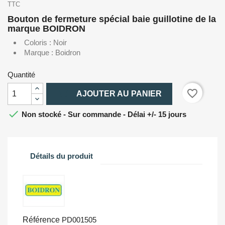
TTC
Bouton de fermeture spécial baie guillotine de la
marque BOIDRON
Coloris : Noir
Marque : Boidron
Quantité

favorite_border
AJOUTER AU PANIER

Non stocké - Sur commande - Délai +/- 15 jours
Détails du produit
Référence
PD001505