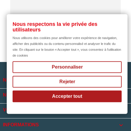
il y a 2 mois
Nous respectons la vie privée des
utilisateurs
Nous utilisons des cookies pour améliorer votre expérience de navigation,
afficher des publicités ou du contenu personnalisé et analyser le trafic du
site. En cliquant sur le bouton « Accepter tout », vous consentez à l'utilisation
de cookies
Personnaliser

NOTRE SOCIÉTÉ
Rejeter

NOS HORAIRES
Accepter tout

VOTRE COMPTE
keyboard_arrow_down
INFORMATIONS