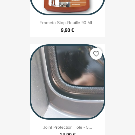
Frameto Stop-Rouille 90 Ml...
9,90 €
favorite_border
Joint Protection Tôle - 5...
14,90 €