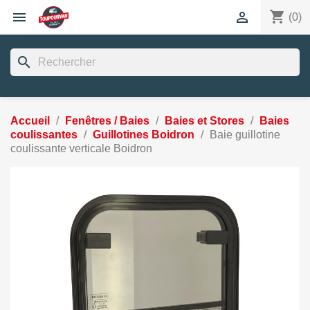
shopping_cart


(0)
search
Accueil
Fenêtres / Baies
Baies et Stores
Baies
coulissantes
Guillotines Boidron
Baie guillotine
coulissante verticale Boidron