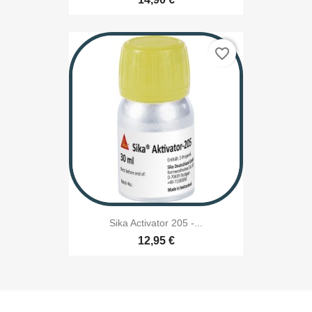
favorite_border
Sika Activator 205 -...
12,95 €