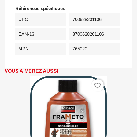
Références spécifiques
UPC
700628201106
EAN-13
3700628201106
MPN
765020
VOUS AIMEREZ AUSSI
favorite_border