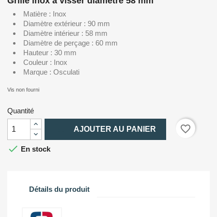
Grille inox à visser diamètre 58 mm
Matière : Inox
Diamètre extérieur : 90 mm
Diamètre intérieur : 58 mm
Diamètre de perçage : 60 mm
Hauteur : 30 mm
Couleur : Inox
Marque : Osculati
Vis non fourni
Quantité

favorite_border
AJOUTER AU PANIER

En stock
Détails du produit