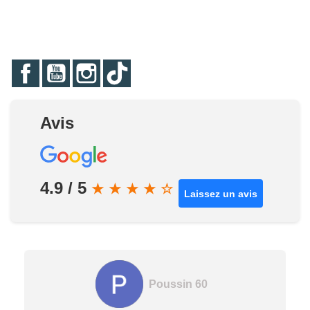
Facebook
YouTube
Instagram
TikTok
Avis
4.9 / 5
★
★
★
★
☆
Laissez un avis
Poussin 60