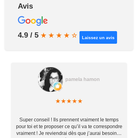
Avis
4.9 / 5
★
★
★
★
☆
Laissez un avis
pamela hamon
★
★
★
★
★
Super conseil ! Ils prennent vraiment le temps
pour toi et te proposer ce qu’il va te correspondre
vraiment ! Je reviendrai dès que j’aurai besoin…