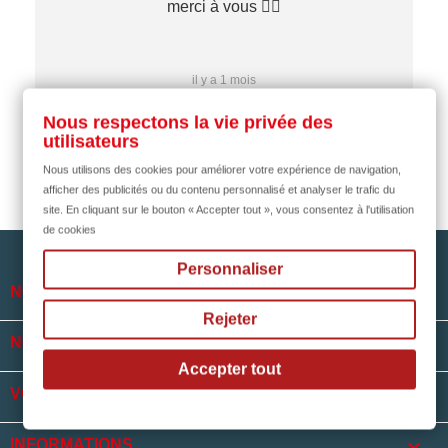
merci à vous ✌🏼
il y a 1 mois
Nous respectons la vie privée des
utilisateurs
Nous utilisons des cookies pour améliorer votre expérience de navigation,
afficher des publicités ou du contenu personnalisé et analyser le trafic du
site. En cliquant sur le bouton « Accepter tout », vous consentez à l'utilisation
de cookies
Personnaliser

NOTRE SOCIÉTÉ
Rejeter

NOS HORAIRES
Accepter tout

VOTRE COMPTE
keyboard_arrow_down
INFORMATIONS