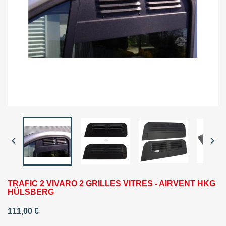


TRAFIC 2 VIVARO 2 GRILLES VITRES - AIRVENT HKG
HÜLSBERG
111,00 €