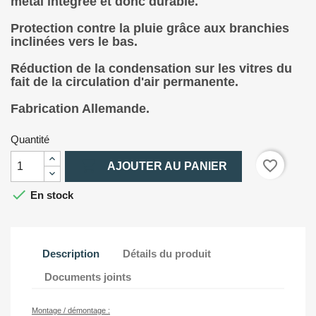
métal intégrée et donc durable.
Protection contre la pluie grâce aux branchies
inclinées vers le bas.
Réduction de la condensation sur les vitres du
fait de la circulation d'air permanente.
Fabrication Allemande.
Quantité

favorite_border
AJOUTER AU PANIER

En stock
Description
Détails du produit
Documents joints
Montage / démontage :