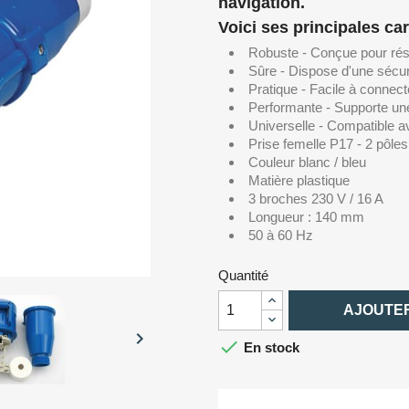
navigation.
Voici ses principales car
Robuste - Conçue pour rési
Sûre - Dispose d'une sécuri
Pratique - Facile à connect
Performante - Supporte un
Universelle - Compatible a
Prise femelle P17 - 2 pôles
Couleur blanc / bleu
Matière plastique
3 broches 230 V / 16 A
Longueur : 140 mm
50 à 60 Hz
Quantité

AJOUTER


En stock