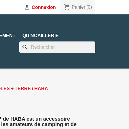
shopping_cart

Panier
(0)
Connexion
EMENT
QUINCAILLERIE
search
ÔLES + TERRE / HABA
7 de HABA est un accessoire
 les amateurs de camping et de