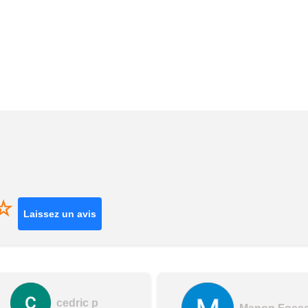
☆
Laissez un avis
cedric p