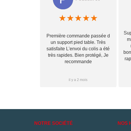
amela hamon
★
★
★
★
★
★
★
★
Sup
Première commande passée d
! Ils prennent
ma
un support pied table. Très
s pour toi et te
satisfaite L'envoi du colis a été
 qu’il va te
bon
très rapides. Bien protégé, Je
vraiment ! Je
ra
recommande
s que j’aurai
i à vous ✌🏼
Plus...
1 mois
il y a 2 mois
NOTRE SOCIÉTÉ
NOS 