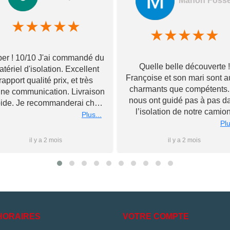
Manon Foss
★
★
★
★
★
★
★
★
★
★
er ! 10/10 J'ai commandé du
Quelle belle découverte !
tériel d'isolation. Excellent
Françoise et son mari sont a
rapport qualité prix, et très
charmants que compétents. 
ne communication. Livraison
nous ont guidé pas à pas d
pide. Je recommanderai chez
l’isolation de notre camion
Toupourvan ! Merci bcp
Plus...
Souriants et à l’écoute, ils 
Plu
ont livré tous leurs meilleu
il y a 2 mois
il y a 2 mois
conseils et n’ont pas hésité
rester après la fermeture 
magasin pour nous conseil
au mieux, le tout sans jama
nous forcer la main sur d
l’achat de matériel. Nous
poursuivrons l’aventure d
HORAIRES
VOTRE COMPTE
l’aménagement à leurs côt