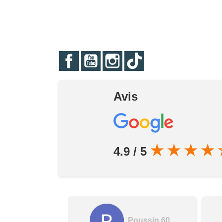
Facebook
YouTube
Instagram
TikTok
Avis
★
★
★
★
4.9 / 5
Poussin 60