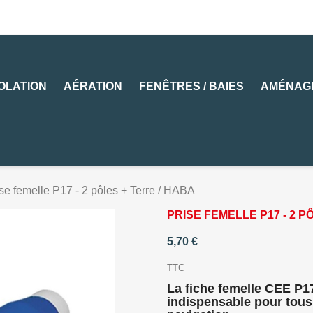
SOLATION
AÉRATION
FENÊTRES / BAIES
AMÉNAG
se femelle P17 - 2 pôles + Terre / HABA
PRISE FEMELLE P17 - 2 P
5,70 €
TTC
La fiche femelle CEE P1
indispensable pour tous