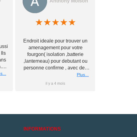
e
Anthony Moison
★
★
★
★
★
★
★
Des gerants
Endroit ideale pour trouver un
commerçants e
ussi
amenagement pour votre
encore !! Avec
Ils
fourgon( isolation ,batterie
bonne qualité à
ans
,lanterneau) pour debutant ou
Merci à vous
.
personne confirme , avec des
éch
nous
s...
conseils personnalise et prix
Plus...
rs
super competitif A recommander
il y a 4 mois
il y 
 à
Merci a bientot #Antho#
du
ler
is
e
e
INFORMATIONS
és