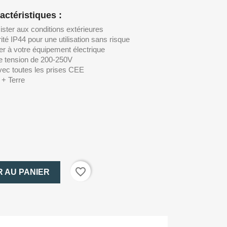
actéristiques :
ster aux conditions extérieures
té IP44 pour une utilisation sans risque
er à votre équipement électrique
e tension de 200-250V
vec toutes les prises CEE
 + Terre
favorite_border
 AU PANIER