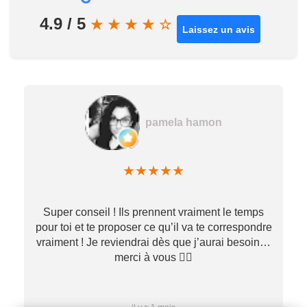
4.9 / 5
★
★
★
★
☆
Laissez un avis
pamela hamon
★
★
★
★
★
Super conseil ! Ils prennent vraiment le temps
pour toi et te proposer ce qu’il va te correspondre
vraiment ! Je reviendrai dès que j’aurai besoin…
merci à vous ✌🏼