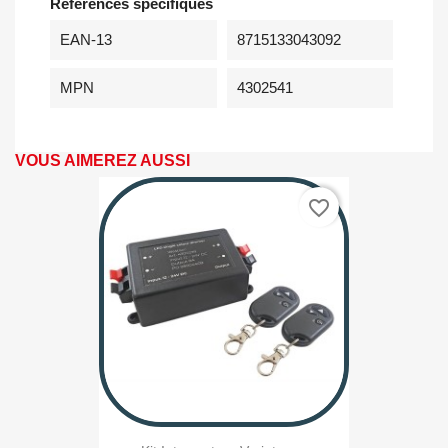
Références spécifiques
EAN-13
8715133043092
MPN
4302541
VOUS AIMEREZ AUSSI
favorite_border