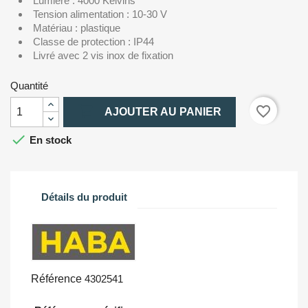
Lumière : 4000 Kelvins
Tension alimentation : 10-30 V
Matériau : plastique
Classe de protection : IP44
Livré avec 2 vis inox de fixation
Quantité

favorite_border
AJOUTER AU PANIER

En stock
Détails du produit
Référence
4302541