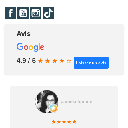
Facebook
YouTube
Instagram
TikTok
Avis
4.9 / 5
★
★
★
★
☆
Laissez un avis
pamela hamon
★
★
★
★
★