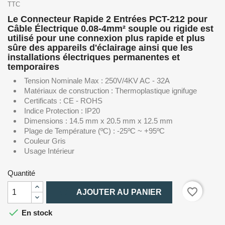
TTC
Le Connecteur Rapide 2 Entrées PCT-212 pour
Câble Électrique 0.08-4mm² souple ou rigide est
utilisé pour une connexion plus rapide et plus
sûre des appareils d'éclairage ainsi que les
installations électriques permanentes et
temporaires
Tension Nominale Max : 250V/4KV AC - 32A
Matériaux de construction : Thermoplastique ignifuge
Certificats : CE - ROHS
Indice Protection : IP20
Dimensions : 14.5 mm x 20.5 mm x 12.5 mm
Plage de Température (ºC) : -25ºC ~ +95ºC
Couleur Gris
Usage Intérieur
Quantité

favorite_border
AJOUTER AU PANIER

En stock