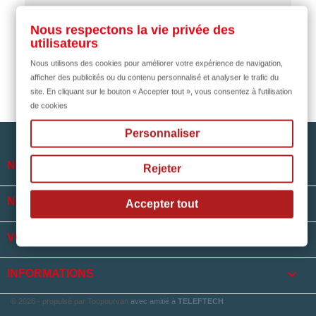
il y a 2 mois
Nous respectons la vie privée des
utilisateurs
Nous utilisons des cookies pour améliorer votre expérience de navigation,
afficher des publicités ou du contenu personnalisé et analyser le trafic du
site. En cliquant sur le bouton « Accepter tout », vous consentez à l'utilisation
de cookies
Personnaliser

NOTRE SOCIÉTÉ
Rejeter

NOS HORAIRES
Accepter tout

VOTRE COMPTE
keyboard_arrow_down
INFORMATIONS
© 2026 - propulsé par Toupourvan
avec amitié à
TELEFTECH