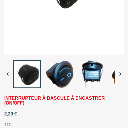


INTERRUPTEUR À BASCULE À ENCASTRER
(ON/OFF)
2,20 €
TTC