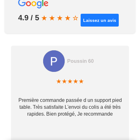
4.9 / 5
★
★
★
★
☆
Laissez un avis
Poussin 60
★
★
★
★
★
Première commande passée d un support pied
table. Très satisfaite L'envoi du colis a été très
re
rapides. Bien protégé, Je recommande
…