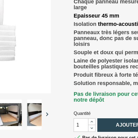
Chaque panneau mesure
large
Epaisseur 45 mm
Isolation
thermo-acoust
Panneaux très légers s
panneau, donc pas de s
loisirs
Souple et doux qui perme
Laine de polyester isola
bouteilles plastiques re
Produit fibreux à forte 
Solution responsable, m
Pas de livraison pour cet
notre dépôt

Quantité

AJOUTER

Pas de livraison pour cet a