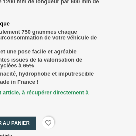
 1200 mm de longueur par 600 mm de
ique
eulement 750 grammes chaque
urconsommation de votre véhicule de
t une pose facile et agréable
ntes issues de la valorisation de
cyclées à 65%
ténacité, hydrophobe et imputrescible
ade in France !
 article, à récupérer directement à
favorite_border
 AU PANIER
rticle