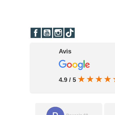
Facebook
YouTube
Instagram
TikTok
Avis
★
★
★
★
4.9 / 5