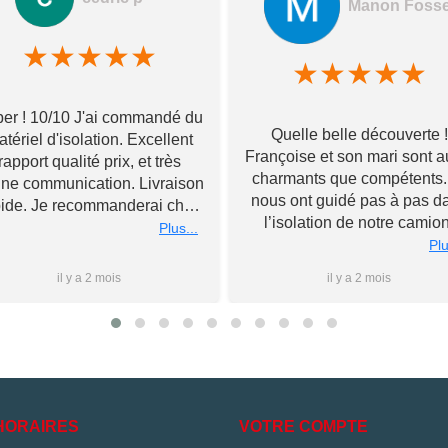
Manon Foss
★
★
★
★
★
★
★
★
★
★
er ! 10/10 J'ai commandé du
Quelle belle découverte !
tériel d'isolation. Excellent
Françoise et son mari sont a
rapport qualité prix, et très
charmants que compétents. 
ne communication. Livraison
nous ont guidé pas à pas d
pide. Je recommanderai chez
l’isolation de notre camion
Toupourvan ! Merci bcp
Plus...
Souriants et à l’écoute, ils 
Plu
ont livré tous leurs meilleu
il y a 2 mois
il y a 2 mois
conseils et n’ont pas hésité
rester après la fermeture 
magasin pour nous conseil
au mieux, le tout sans jama
nous forcer la main sur d
l’achat de matériel. Nous
poursuivrons l’aventure d
HORAIRES
VOTRE COMPTE
l’aménagement à leurs côt