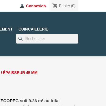
shopping_cart

Panier
(0)
Connexion
EMENT
QUINCAILLERIE
search
/ ÉPAISSEUR 45 MM
 d'ECOPEG
soit 9.36 m² au total