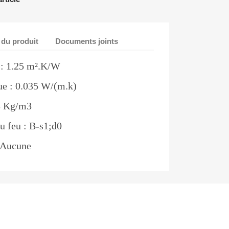
 du produit
Documents joints
 : 1.25 m².K/W
ue : 0.035 W/(m.k)
23 Kg/m3
u feu : B-s1;d0
: Aucune