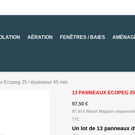
SOLATION
AÉRATION
FENÊTRES / BAIES
AMÉNAG
x Ecopeg 35 / épaisseur 45 mm
13 PANNEAUX ECOPEG 35 
97,50 €
97,50 € Retrait Magasin uniquement
TTC
Un lot de 13 panneaux