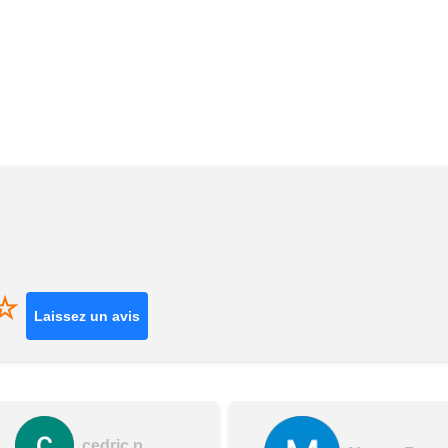
☆
Laissez un avis
cedric p