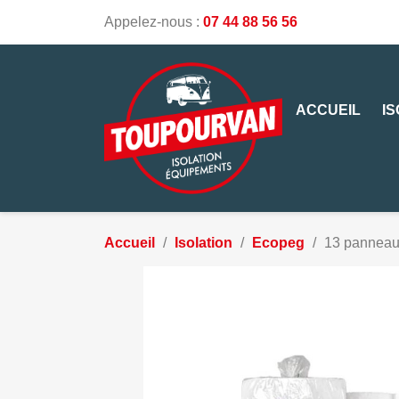
Appelez-nous :
07 44 88 56 56
ACCUEIL
I
Accueil
Isolation
Ecopeg
13 panneau