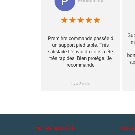
Poussin 60
amela hamon
★
★
★
★
★
★
★
★
Sup
Première commande passée d
! Ils prennent
ma
un support pied table. Très
s pour toi et te
satisfaite L'envoi du colis a été
 qu’il va te
bon
très rapides. Bien protégé, Je
vraiment ! Je
ra
recommande
s que j’aurai
i à vous ✌🏼
Plus...
1 mois
il y a 2 mois
NOTRE SOCIÉTÉ
NOS 