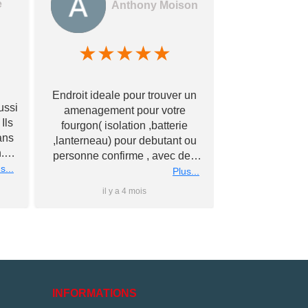
e
Anthony Moison
★
★
★
★
★
★
★
Des gerants
Endroit ideale pour trouver un
commerçants e
ussi
amenagement pour votre
encore !! Avec
Ils
fourgon( isolation ,batterie
bonne qualité à
ans
,lanterneau) pour debutant ou
Merci à vous
.
personne confirme , avec des
éch
nous
s...
conseils personnalise et prix
Plus...
rs
super competitif A recommander
il y a 4 mois
il y 
 à
Merci a bientot #Antho#
du
ler
is
e
e
INFORMATIONS
és