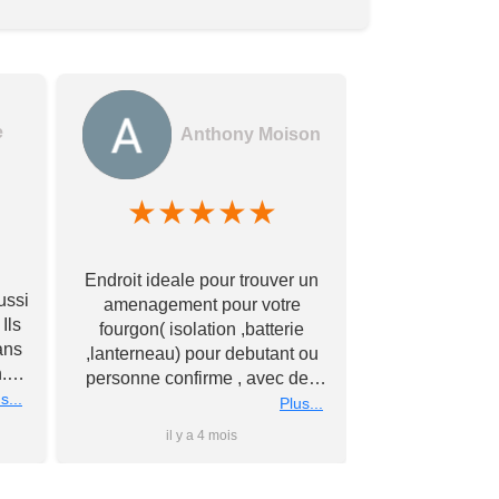
e
Anthony Moison
★
★
★
★
★
★
★
Des gerants
Endroit ideale pour trouver un
commerçants e
ussi
amenagement pour votre
encore !! Avec
Ils
fourgon( isolation ,batterie
bonne qualité à
ans
,lanterneau) pour debutant ou
Merci à vous
.
personne confirme , avec des
éch
nous
s...
conseils personnalise et prix
Plus...
rs
super competitif A recommander
il y a 4 mois
il y 
 à
Merci a bientot #Antho#
du
ler