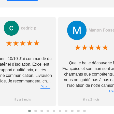
cedric p
Manon Foss
★
★
★
★
★
★
★
★
★
★
er ! 10/10 J'ai commandé du
Quelle belle découverte !
tériel d'isolation. Excellent
Françoise et son mari sont a
rapport qualité prix, et très
charmants que compétents. 
ne communication. Livraison
nous ont guidé pas à pas d
pide. Je recommanderai chez
l’isolation de notre camion
Toupourvan ! Merci bcp
Plus...
Souriants et à l’écoute, ils 
Plu
ont livré tous leurs meilleu
il y a 2 mois
il y a 2 mois
conseils et n’ont pas hésité
rester après la fermeture 
magasin pour nous conseil