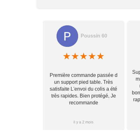
Poussin 60
amela hamon
★
★
★
★
★
★
★
★
Sup
Première commande passée d
! Ils prennent
ma
un support pied table. Très
s pour toi et te
satisfaite L'envoi du colis a été
 qu’il va te
bon
très rapides. Bien protégé, Je
vraiment ! Je
ra
recommande
s que j’aurai
i à vous ✌🏼
Plus...
1 mois
il y a 2 mois