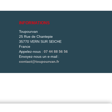
is
e
e
INFORMATIONS
és
Toupourvan
25 Rue de Chantepie
més.
35770 VERN SUR SEICHE
t !
France
Appelez-nous :
07 44 88 56 56
Envoyez-nous un e-mail :
contact@toupourvan.fr