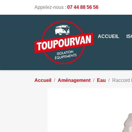
Appelez-nous :
07 44 88 56 56
ACCUEIL
I
Accueil
Aménagement
Eau
Raccord 