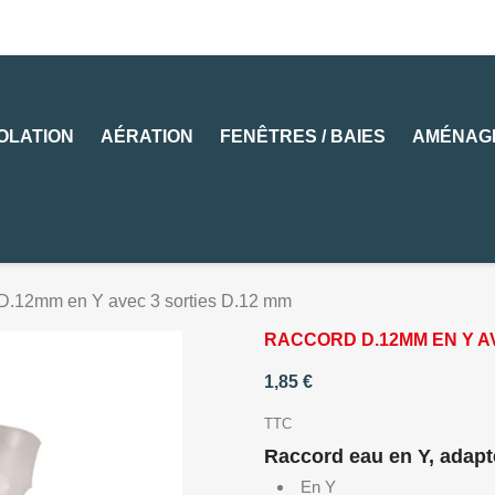
SOLATION
AÉRATION
FENÊTRES / BAIES
AMÉNAG
D.12mm en Y avec 3 sorties D.12 mm
RACCORD D.12MM EN Y AV
1,85 €
TTC
Raccord eau en Y, adapt
En Y