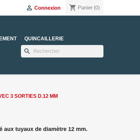
shopping_cart

Panier
(0)
Connexion
EMENT
QUINCAILLERIE
search
EC 3 SORTIES D.12 MM
é aux tuyaux de diamètre 12 mm.