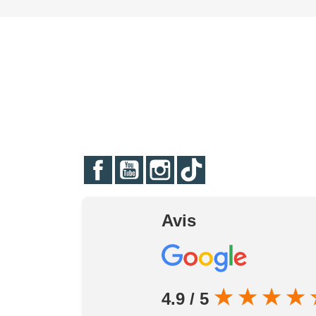
Facebook
YouTube
Instagram
TikTok
Avis
★
★
★
★
4.9 / 5