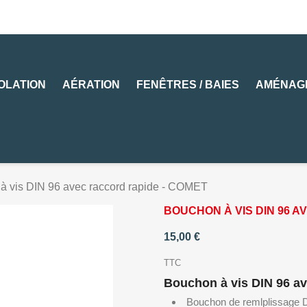
SOLATION
AÉRATION
FENÊTRES / BAIES
AMÉNAG
à vis DIN 96 avec raccord rapide - COMET
BOUCHON À VIS DIN 96 
15,00 €
TTC
Bouchon à vis DIN 96 av
Bouchon de remlplissage D