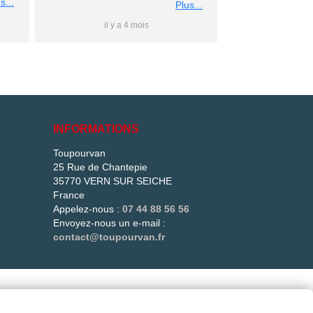
nous
s...
conseils personnalise et prix
Plus...
rs
super competitif A recommander
il y a 4 mois
il y 
 à
Merci a bientot #Antho#
du
ler
is
e
e
INFORMATIONS
és
Toupourvan
25 Rue de Chantepie
més.
35770 VERN SUR SEICHE
t !
France
Appelez-nous :
07 44 88 56 56
Envoyez-nous un e-mail :
contact@toupourvan.fr