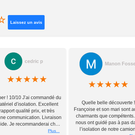
☆
Laissez un avis
cedric p
Manon Foss
★
★
★
★
★
★
★
★
★
★
er ! 10/10 J'ai commandé du
Quelle belle découverte !
tériel d'isolation. Excellent
Françoise et son mari sont a
rapport qualité prix, et très
charmants que compétents. 
ne communication. Livraison
nous ont guidé pas à pas d
pide. Je recommanderai chez
l’isolation de notre camion
Toupourvan ! Merci bcp
Plus...