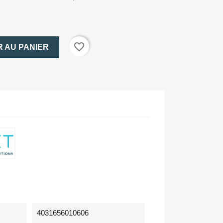
favorite_border
 AU PANIER
4031656010606