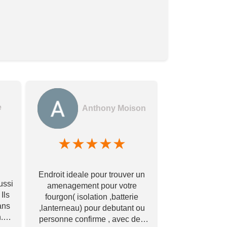
e
Anthony Moison
★
★
★
★
★
★
★
Des gerants
Endroit ideale pour trouver un
commerçants e
ussi
amenagement pour votre
encore !! Avec
Ils
fourgon( isolation ,batterie
bonne qualité à
ans
,lanterneau) pour debutant ou
Merci à vous
.
personne confirme , avec des
éch