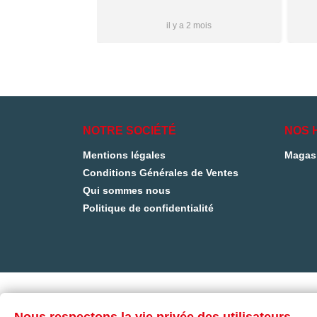
i à vous ✌🏼
Plus...
1 mois
il y a 2 mois
NOTRE SOCIÉTÉ
NOS 
Mentions légales
Magas
Conditions Générales de Ventes
Qui sommes nous
Politique de confidentialité