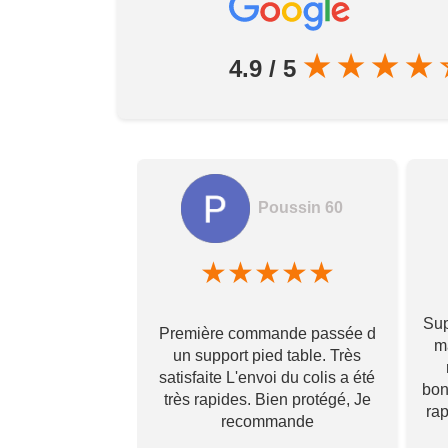
★
★
★
★
4.9 / 5
Poussin 60
amela hamon
★
★
★
★
★
★
★
★
Sup
Première commande passée d
! Ils prennent
ma
un support pied table. Très
s pour toi et te
satisfaite L'envoi du colis a été
 qu’il va te
bon
très rapides. Bien protégé, Je
vraiment ! Je
ra
recommande
s que j’aurai