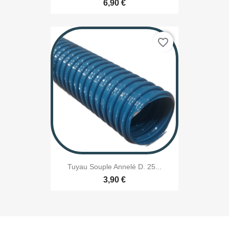
6,90 €
favorite_border
Tuyau Souple Annelé D. 25...
3,90 €