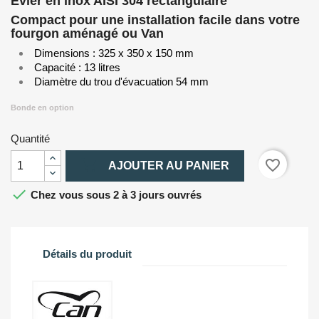
Evier en inox AISI 304 rectangulaire
Compact pour une installation facile dans votre
fourgon aménagé ou Van
Dimensions : 325 x 350 x 150 mm
Capacité : 13 litres
Diamètre du trou d'évacuation 54 mm
Bonde en option
Quantité

favorite_border
AJOUTER AU PANIER

Chez vous sous 2 à 3 jours ouvrés
Détails du produit