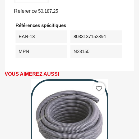
Référence
50.187.25
Références spécifiques
EAN-13
8033137152894
MPN
N23150
VOUS AIMEREZ AUSSI
favorite_border