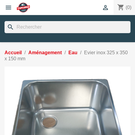
shopping_cart


(0)
search
Accueil
Aménagement
Eau
Evier inox 325 x 350
x 150 mm