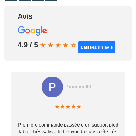
Avis
4.9 / 5
★
★
★
★
☆
Laissez un avis
Poussin 60
★
★
★
★
★
Première commande passée d un support pied
table. Très satisfaite L'envoi du colis a été très
re