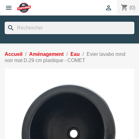
shopping_cart


(0)
search
Accueil
Aménagement
Eau
Evier lavabo rond
noir mat D.29 cm plastique - COMET