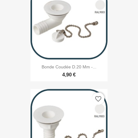
Bonde Coudée D.20 Mm -...
4,90 €
favorite_border