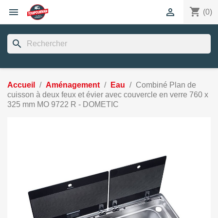
shopping_cart


(0)
search
Accueil
Aménagement
Eau
Combiné Plan de
cuisson à deux feux et évier avec couvercle en verre 760 x
325 mm MO 9722 R - DOMETIC