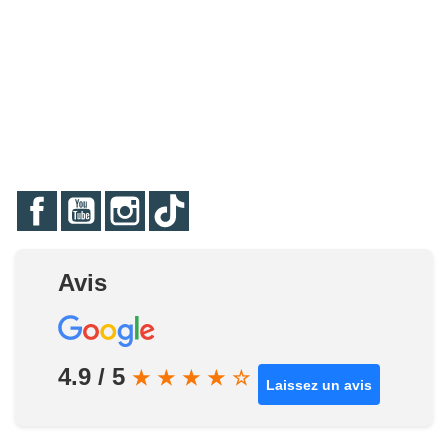
Facebook
YouTube
Instagram
TikTok
Avis
4.9 / 5
★
★
★
★
☆
Laissez un avis