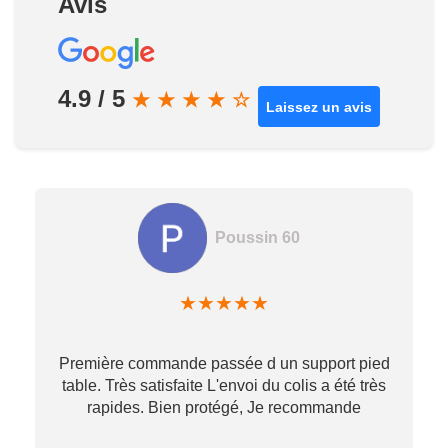
Avis
4.9 / 5
★
★
★
★
☆
Laissez un avis
Poussin 60
★
★
★
★
★
Première commande passée d un support pied
table. Très satisfaite L'envoi du colis a été très
re
rapides. Bien protégé, Je recommande
…