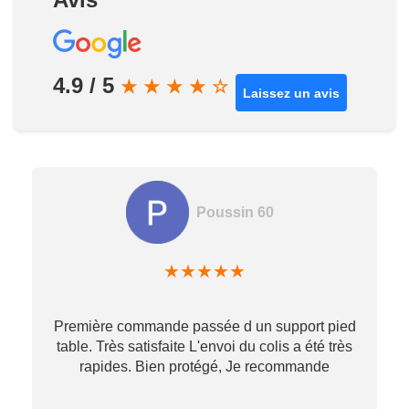
4.9 / 5
★
★
★
★
☆
Laissez un avis
Poussin 60
★
★
★
★
★
Première commande passée d un support pied
table. Très satisfaite L'envoi du colis a été très
re
rapides. Bien protégé, Je recommande
…