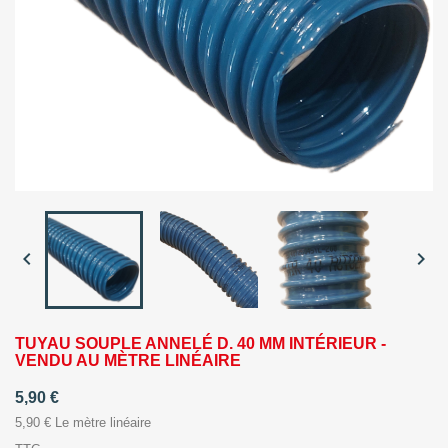


TUYAU SOUPLE ANNELÉ D. 40 MM INTÉRIEUR -
VENDU AU MÈTRE LINÉAIRE
5,90 €
5,90 € Le mètre linéaire