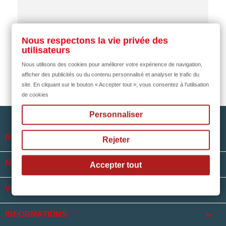
il y a 2 mois
Nous respectons la vie privée des
utilisateurs
Nous utilisons des cookies pour améliorer votre expérience de navigation,
afficher des publicités ou du contenu personnalisé et analyser le trafic du
site. En cliquant sur le bouton « Accepter tout », vous consentez à l'utilisation
de cookies
Personnaliser

NOTRE SOCIÉTÉ
Rejeter

NOS HORAIRES
Accepter tout

VOTRE COMPTE
keyboard_arrow_down
INFORMATIONS