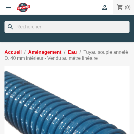
shopping_cart


(0)
search
Accueil
Aménagement
Eau
Tuyau souple annelé
D. 40 mm intérieur - Vendu au mètre linéaire