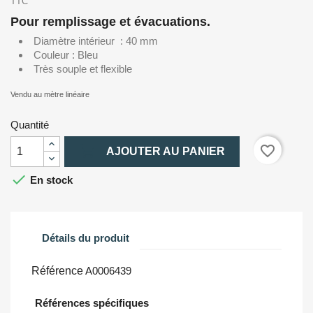
TTC
Pour remplissage et évacuations.
Diamètre intérieur : 40 mm
Couleur : Bleu
Très souple et flexible
Vendu au mètre linéaire
Quantité

favorite_border
AJOUTER AU PANIER

En stock
Détails du produit
Référence
A0006439
Références spécifiques