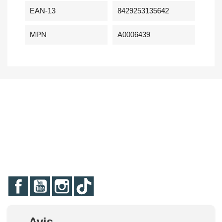
EAN-13
8429253135642
MPN
A0006439
Facebook
YouTube
Instagram
TikTok
Avis