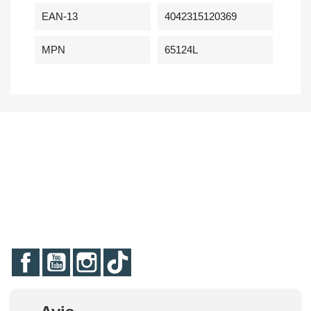
EAN-13
4042315120369
MPN
65124L
Facebook
YouTube
Instagram
TikTok