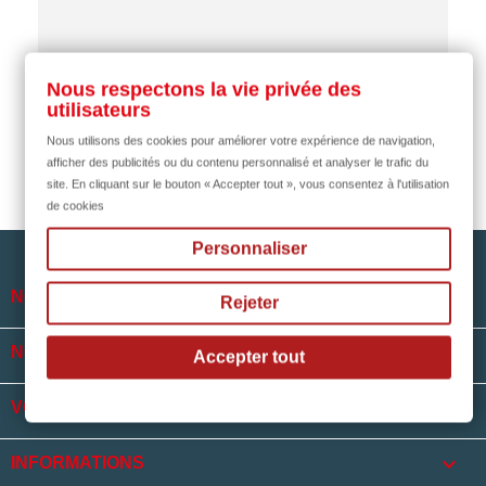
il y a 2 mois
Nous respectons la vie privée des
utilisateurs
Nous utilisons des cookies pour améliorer votre expérience de navigation,
afficher des publicités ou du contenu personnalisé et analyser le trafic du
site. En cliquant sur le bouton « Accepter tout », vous consentez à l'utilisation
de cookies
Personnaliser

NOTRE SOCIÉTÉ
Rejeter

NOS HORAIRES
Accepter tout

VOTRE COMPTE
keyboard_arrow_down
INFORMATIONS