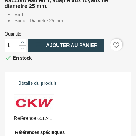
Raccord eau en T, adapté aux tuyaux de
diamètre 25 mm.
En T
Sortie : Diamètre 25 mm
Quantité

favorite_border
AJOUTER AU PANIER

En stock
Détails du produit
Référence
65124L
Références spécifiques