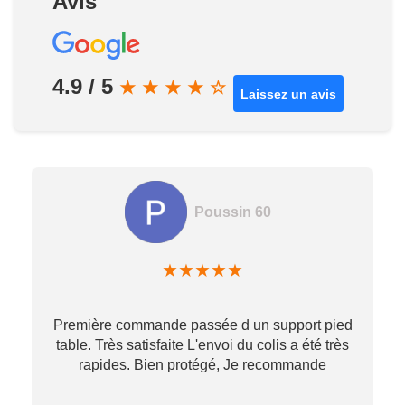
Avis
4.9 / 5
★
★
★
★
☆
Laissez un avis
Poussin 60
★
★
★
★
★
Première commande passée d un support pied
table. Très satisfaite L'envoi du colis a été très
re
rapides. Bien protégé, Je recommande
…