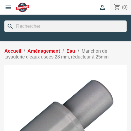
shopping_cart


(0)
search
Accueil
Aménagement
Eau
Manchon de
tuyauterie d'eaux usées 28 mm, réducteur à 25mm