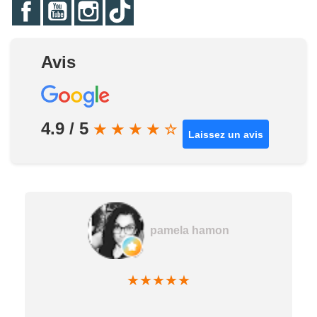
Facebook
YouTube
Instagram
TikTok
Avis
4.9 / 5
★
★
★
★
☆
Laissez un avis
pamela hamon
★
★
★
★
★