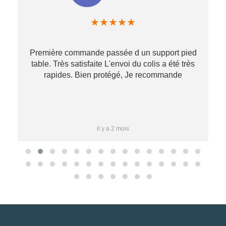
★
★
★
★
★
Première commande passée d un support pied
table. Très satisfaite L'envoi du colis a été très
re
rapides. Bien protégé, Je recommande
…
il y a 2 mois