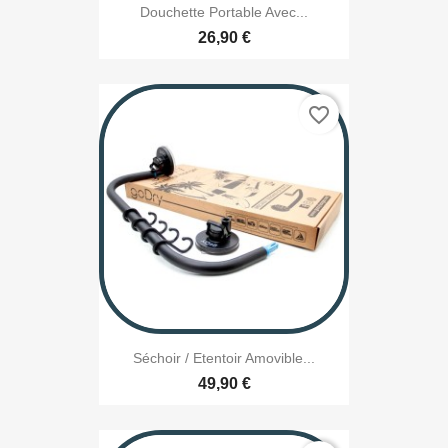
Douchette Portable Avec...
26,90 €
favorite_border
Séchoir / Etentoir Amovible...
49,90 €