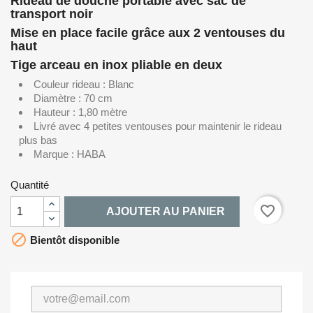
Rideau de douche portable avec sac de
transport noir
Mise en place facile grâce aux 2 ventouses du
haut
Tige arceau en inox pliable en deux
Couleur rideau : Blanc
Diamètre : 70 cm
Hauteur : 1,80 mètre
Livré avec 4 petites ventouses pour maintenir le rideau
plus bas
Marque : HABA
Quantité

favorite_border
AJOUTER AU PANIER

Bientôt disponible