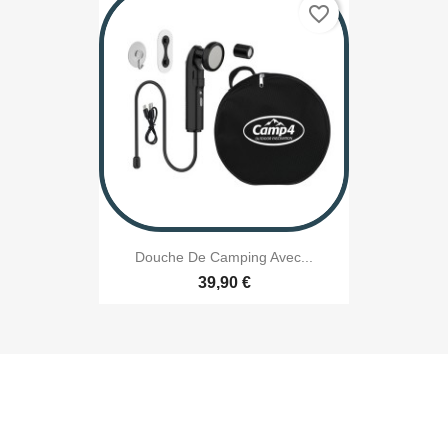
favorite_border
Douche De Camping Avec...
39,90 €