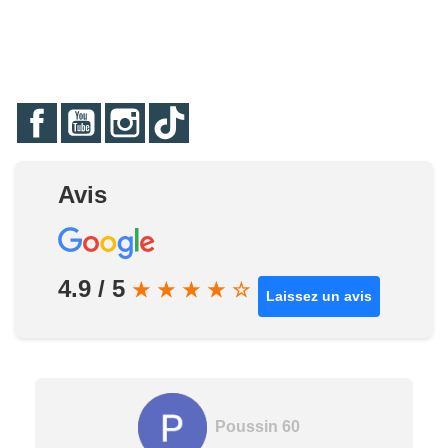
Facebook
YouTube
Instagram
TikTok
Avis
4.9 / 5
★
★
★
★
☆
Laissez un avis
Poussin 60