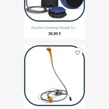
Douche Camping Souple 12...
38,90 €
favorite_border