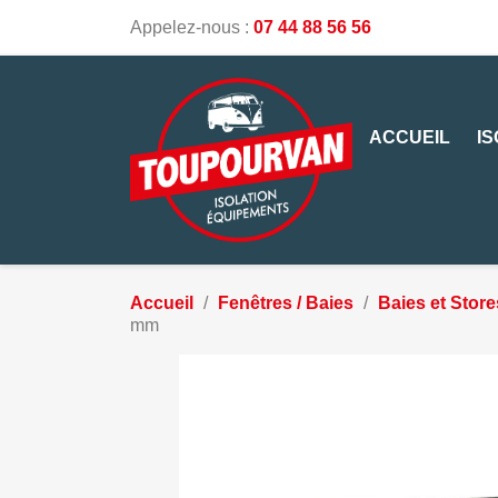
Appelez-nous :
07 44 88 56 56
ACCUEIL
I
Accueil
Fenêtres / Baies
Baies et Store
mm