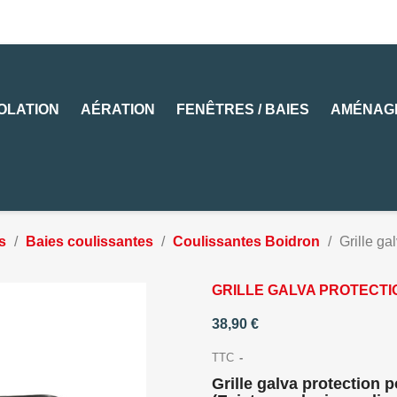
SOLATION
AÉRATION
FENÊTRES / BAIES
AMÉNAG
s
Baies coulissantes
Coulissantes Boidron
Grille ga
GRILLE GALVA PROTECTIO
38,90 €
TTC
Grille galva protection