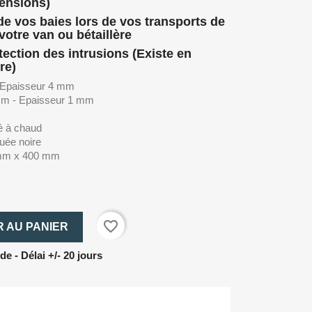
mensions)
 de vos baies lors de vos transports de
otre van ou bétaillère
ection des intrusions (Existe en
re)
- Epaisseur 4 mm
 mm - Epaisseur 1 mm
é à chaud
quée noire
 mm x 400 mm
favorite_border
 AU PANIER
 - Délai +/- 20 jours