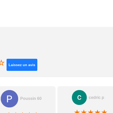
☆
Laissez un avis
cedric p
Poussin 60
★
★
★
★
★