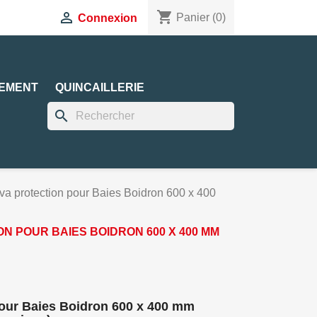
shopping_cart

Panier
(0)
Connexion
EMENT
QUINCAILLERIE
search
lva protection pour Baies Boidron 600 x 400
N POUR BAIES BOIDRON 600 X 400 MM
 pour Baies Boidron 600 x 400 mm