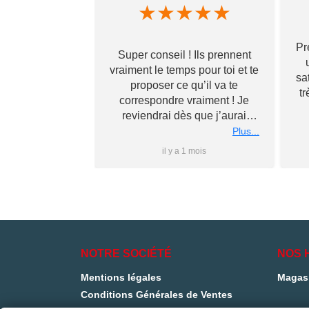
★
★
★
★
★
★
★
★
Pr
t de très bonne
Super conseil ! Ils prennent
ésultat final au-
vraiment le temps pour toi et te
sa
tentes avec un
proposer ce qu’il va te
tr
 La livraison est
correspondre vraiment ! Je
rapide ( merci Mr
reviendrai dès que j’aurai
rt).
besoin… merci à vous ✌🏼
Plus...
Plus...
 1 an
il y a 1 mois
NOTRE SOCIÉTÉ
NOS 
Mentions légales
Magas
Conditions Générales de Ventes