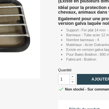
(Existe en plusieurs di
Idéal pour la protection
chevaux, animaux dans v
Egalement pour une prot
version galva laquée noi
Support : Fer plat 14 mm 
Barreaux : Tube acier 12
Nombre barreaux : 4
Matériaux : Acier Galvanis
Existe en version galva la
Pour Baies Boidron : 600
Fabricant : Boidron
Quantité

AJOUTER

Non stocké - Sur commande