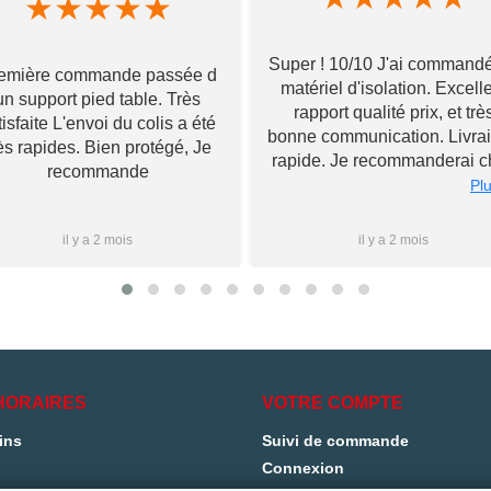
★
★
★
★
★
Super ! 10/10 J'ai command
emière commande passée d
matériel d'isolation. Excell
un support pied table. Très
rapport qualité prix, et trè
tisfaite L'envoi du colis a été
bonne communication. Livra
ès rapides. Bien protégé, Je
rapide. Je recommanderai c
recommande
Toupourvan ! Merci bcp
Plu
il y a 2 mois
il y a 2 mois
HORAIRES
VOTRE COMPTE
ins
Suivi de commande
Connexion