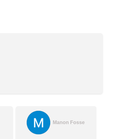
Manon Fosse
A