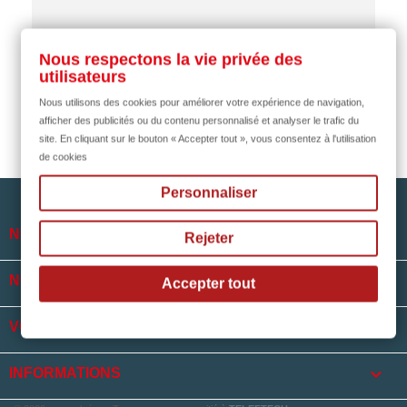
il y a 2 mois
Nous respectons la vie privée des
utilisateurs
Nous utilisons des cookies pour améliorer votre expérience de navigation,
afficher des publicités ou du contenu personnalisé et analyser le trafic du
site. En cliquant sur le bouton « Accepter tout », vous consentez à l'utilisation
de cookies
Personnaliser

NOTRE SOCIÉTÉ
Rejeter

NOS HORAIRES
Accepter tout

VOTRE COMPTE
keyboard_arrow_down
INFORMATIONS