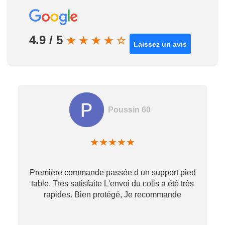
4.9 / 5
★
★
★
★
☆
Laissez un avis
Poussin 60
★
★
★
★
★
Première commande passée d un support pied
table. Très satisfaite L'envoi du colis a été très
re
rapides. Bien protégé, Je recommande
…