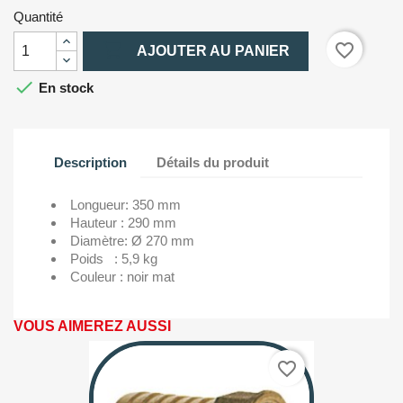
Quantité

favorite_border
AJOUTER AU PANIER

En stock
Description
Détails du produit
Longueur:
350 mm
Hauteur :
290 mm
Diamètre:
Ø 270 mm
Poids :
5,9 kg
Couleur :
noir mat
VOUS AIMEREZ AUSSI
favorite_border