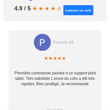
4.9 / 5
★
★
★
★
☆
Laissez un avis
Poussin 60
★
★
★
★
★
Première commande passée d un support pied
table. Très satisfaite L'envoi du colis a été très
re
rapides. Bien protégé, Je recommande
…