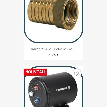
Raccord Ø12 - Femelle 1/2''...
3,25 €
NOUVEAU
favorite_border