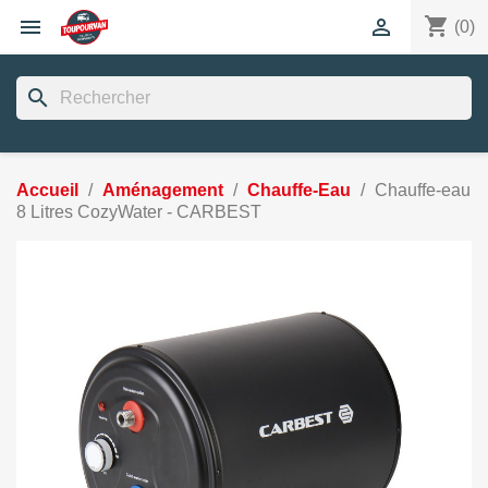
shopping_cart


(0)
search
Accueil
Aménagement
Chauffe-Eau
Chauffe-eau
8 Litres CozyWater - CARBEST