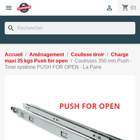
shopping_cart


(0)
search
Accueil
Aménagement
Coulisse tiroir
Charge
maxi 35 kgs Push for open
Coulisses 350 mm Push -
Tiroir système PUSH FOR OPEN - La Paire