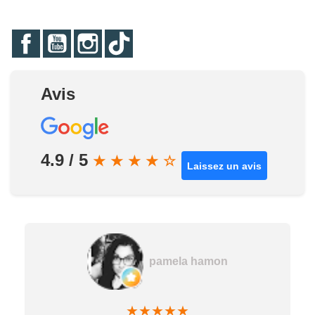
Facebook
YouTube
Instagram
TikTok
Avis
4.9 / 5
★
★
★
★
☆
Laissez un avis
pamela hamon
★
★
★
★
★