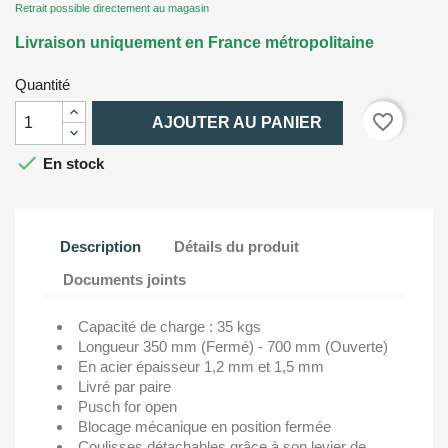
Retrait possible directement au magasin
Livraison uniquement en France métropolitaine
Quantité

favorite_border
AJOUTER AU PANIER

En stock
Description
Détails du produit
Documents joints
Capacité de charge : 35 kgs
Longueur 350 mm (Fermé) - 700 mm (Ouverte)
En acier épaisseur 1,2 mm et 1,5 mm
Livré par paire
Pusch for open
Blocage mécanique en position fermée
Coulisses détachables grâce à son levier de