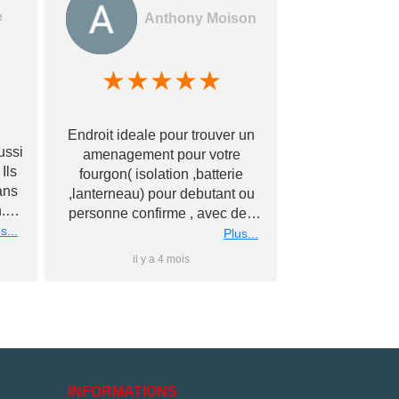
e
Anthony Moison
★
★
★
★
★
★
★
Des gerants
Endroit ideale pour trouver un
commerçants e
ussi
amenagement pour votre
encore !! Avec
Ils
fourgon( isolation ,batterie
bonne qualité à
ans
,lanterneau) pour debutant ou
Merci à vous
.
personne confirme , avec des
éch
nous
s...
conseils personnalise et prix
Plus...
rs
super competitif A recommander
il y a 4 mois
il y 
 à
Merci a bientot #Antho#
du
ler
is
e
e
INFORMATIONS