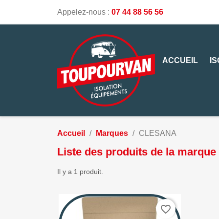
Appelez-nous :
07 44 88 56 56
ACCUEIL
I
Accueil
Marques
CLESANA
Liste des produits de la marq
Il y a 1 produit.
favorite_border