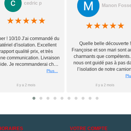
cedric p
Manon Foss
★
★
★
★
★
★
★
★
★
★
er ! 10/10 J'ai commandé du
Quelle belle découverte !
tériel d'isolation. Excellent
Françoise et son mari sont a
rapport qualité prix, et très
charmants que compétents. 
ne communication. Livraison
nous ont guidé pas à pas d
pide. Je recommanderai chez
l’isolation de notre camion
Toupourvan ! Merci bcp
Plus...
Souriants et à l’écoute, ils 
Plu
ont livré tous leurs meilleu
il y a 2 mois
il y a 2 mois
conseils et n’ont pas hésité
rester après la fermeture 
magasin pour nous conseil
au mieux, le tout sans jama
nous forcer la main sur d
l’achat de matériel. Nous
poursuivrons l’aventure d
HORAIRES
VOTRE COMPTE