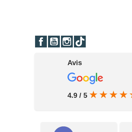
Facebook
YouTube
Instagram
TikTok
Avis
★
★
★
★
4.9 / 5