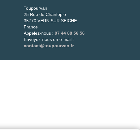
és
Toupourvan
25 Rue de Chantepie
més.
35770 VERN SUR SEICHE
t !
France
Appelez-nous :
07 44 88 56 56
Envoyez-nous un e-mail :
contact@toupourvan.fr