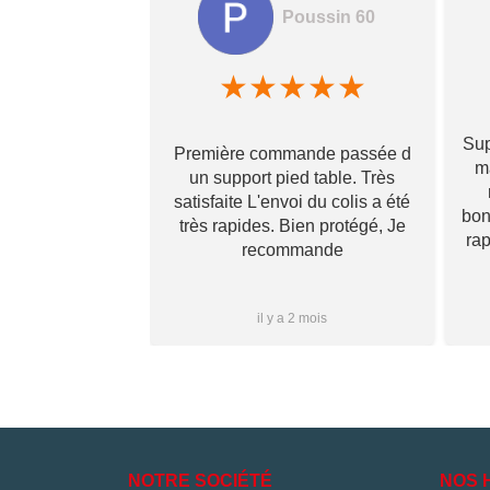
Poussin 60
amela hamon
★
★
★
★
★
★
★
★
Sup
Première commande passée d
! Ils prennent
ma
un support pied table. Très
s pour toi et te
satisfaite L'envoi du colis a été
 qu’il va te
bon
très rapides. Bien protégé, Je
vraiment ! Je
ra
recommande
s que j’aurai
i à vous ✌🏼
Plus...
1 mois
il y a 2 mois
NOTRE SOCIÉTÉ
NOS 