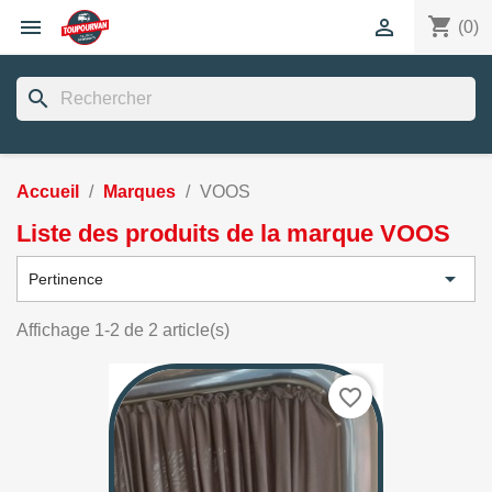
shopping_cart


(0)
search
Accueil
Marques
VOOS
Liste des produits de la marque VOOS

Pertinence
Affichage 1-2 de 2 article(s)
favorite_border