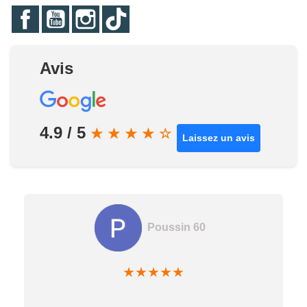
Facebook
YouTube
Instagram
TikTok
Avis
4.9 / 5
★
★
★
★
☆
Laissez un avis
Poussin 60
★
★
★
★
★