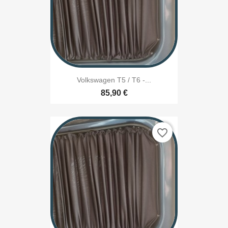
Volkswagen T5 / T6 -...
85,90 €
favorite_border