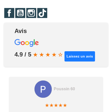
Facebook
YouTube
Instagram
TikTok
Avis
4.9 / 5
★
★
★
★
☆
Laissez un avis
Poussin 60
★
★
★
★
★