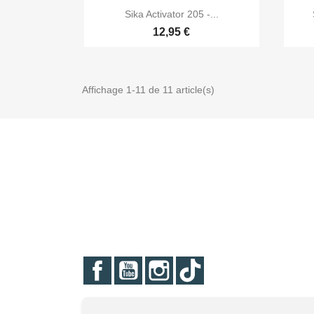

Aperçu rapide
Sika Activator 205 -...
12,95 €
Affichage 1-11 de 11 article(s)
Facebook
YouTube
Instagram
TikTok