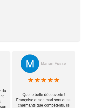
Manon Fosse
A
★
★
★
★
★
★
★
é du
Quelle belle découverte !
Endroit ideale
ent
Françoise et son mari sont aussi
amenagemen
s
charmants que compétents. Ils
fourgon( isol
ison