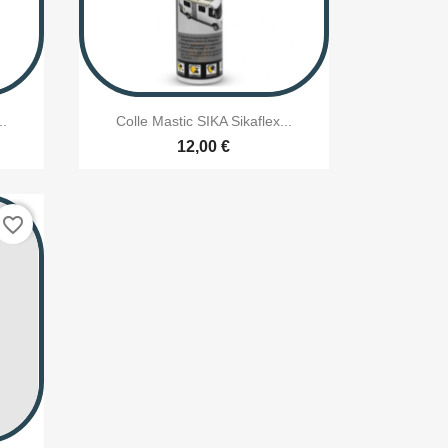

Aperçu rapide
..
Colle Mastic SIKA Sikaflex...
12,00 €
favorite_border