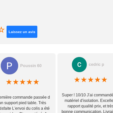
☆
Laissez un avis
cedric p
Poussin 60
★
★
★
★
★
★
★
★
★
★
Super ! 10/10 J'ai command
emière commande passée d
matériel d'isolation. Excell
un support pied table. Très
rapport qualité prix, et trè
tisfaite L'envoi du colis a été
bonne communication. Livra