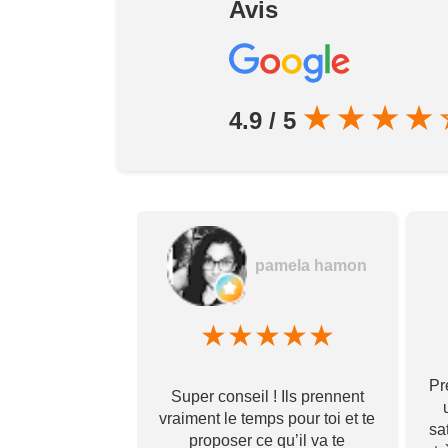
Avis
★
★
★
★
4.9 / 5
dovic Pereira
pamela hamon
★
★
★
★
★
★
★
★
Pr
t de très bonne
Super conseil ! Ils prennent
ésultat final au-
vraiment le temps pour toi et te
sa
tentes avec un
proposer ce qu’il va te