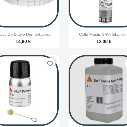


Aperçu rapide
Aperçu rapide
stic De Butyle Démontable...
Colle Mastic SIKA Sikaflex.
14,90 €
12,00 €
favorite_border