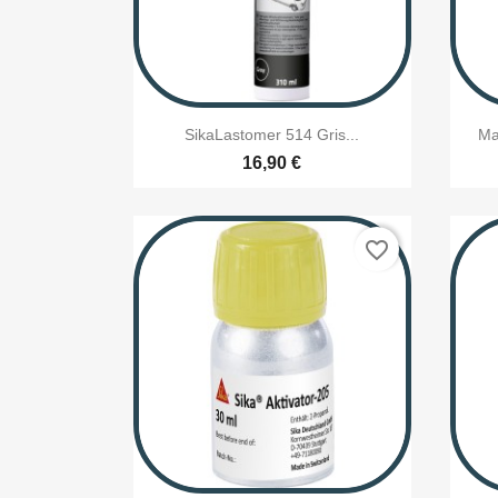

Aperçu rapide
SikaLastomer 514 Gris...
Ma
16,90 €
favorite_border