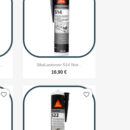

Aperçu rapide
..
SikaLastomer 514 Noir...
16,90 €
favorite_border
favorite_border