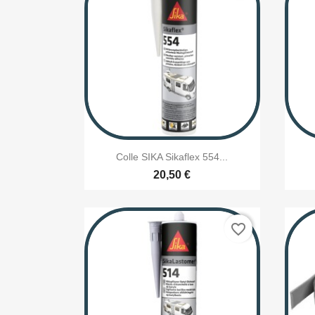

Aperçu rapide
Colle SIKA Sikaflex 554...
20,50 €
favorite_border