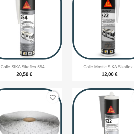


Aperçu rapide
Aperçu rapide
Colle SIKA Sikaflex 554...
Colle Mastic SIKA Sikaflex.
20,50 €
12,00 €
favorite_border