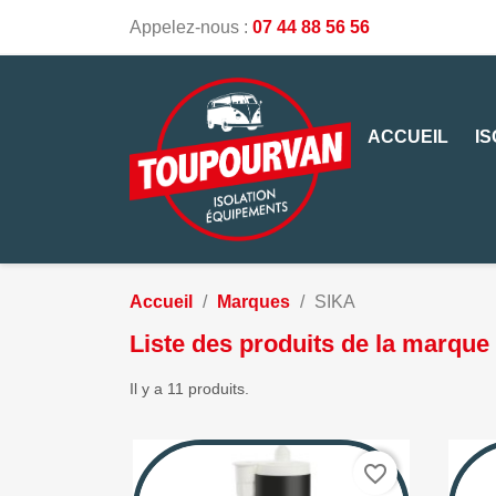
Appelez-nous :
07 44 88 56 56
ACCUEIL
I
Accueil
Marques
SIKA
Liste des produits de la marque
Il y a 11 produits.
favorite_border