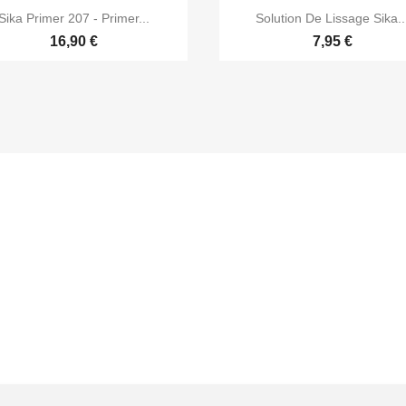


Aperçu rapide
Aperçu rapide
Sika Primer 207 - Primer...
Solution De Lissage Sika..
16,90 €
7,95 €