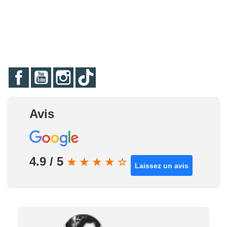
Facebook
YouTube
Instagram
TikTok
Avis
4.9 / 5
★
★
★
★
☆
Laissez un avis