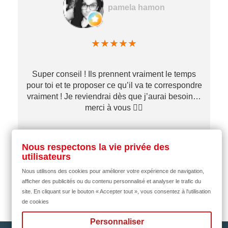
pamela hamon
★
★
★
★
★
Super conseil ! Ils prennent vraiment le temps
pour toi et te proposer ce qu’il va te correspondre
vraiment ! Je reviendrai dès que j’aurai besoin…
merci à vous ✌🏼
il y a 1 mois
Nous respectons la vie privée des
utilisateurs
Nous utilisons des cookies pour améliorer votre expérience de navigation,
afficher des publicités ou du contenu personnalisé et analyser le trafic du
site. En cliquant sur le bouton « Accepter tout », vous consentez à l'utilisation
de cookies
Personnaliser