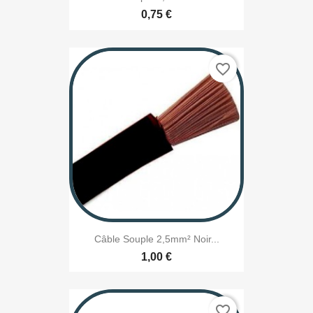
0,75 €
favorite_border
Câble Souple 2,5mm² Noir...
1,00 €
favorite_border