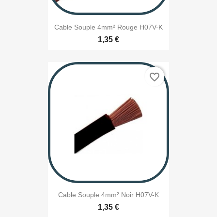
Cable Souple 4mm² Rouge H07V-K
1,35 €
favorite_border
Cable Souple 4mm² Noir H07V-K
1,35 €