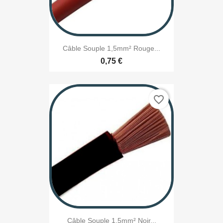
Câble Souple 1,5mm² Rouge...
0,75 €
favorite_border
Câble Souple 1,5mm² Noir...