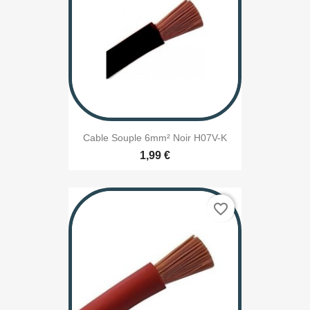
Cable Souple 6mm² Noir H07V-K
1,99 €
favorite_border