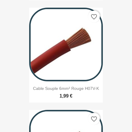
favorite_border
Cable Souple 6mm² Rouge H07V-K
1,99 €
favorite_border