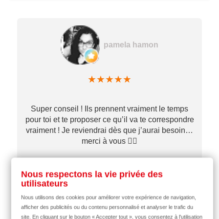
pamela hamon
★
★
★
★
★
Super conseil ! Ils prennent vraiment le temps
pour toi et te proposer ce qu’il va te correspondre
vraiment ! Je reviendrai dès que j’aurai besoin…
merci à vous ✌🏼
Nous respectons la vie privée des
il y a 1 mois
utilisateurs
Nous utilisons des cookies pour améliorer votre expérience de navigation,
afficher des publicités ou du contenu personnalisé et analyser le trafic du
site. En cliquant sur le bouton « Accepter tout », vous consentez à l'utilisation