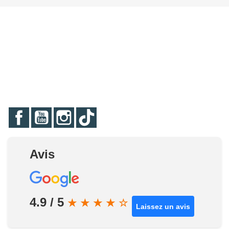
Facebook
YouTube
Instagram
TikTok
Avis
4.9 / 5
★
★
★
★
☆
Laissez un avis