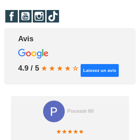
Facebook
YouTube
Instagram
TikTok
Avis
4.9 / 5
★
★
★
★
☆
Laissez un avis
Poussin 60
★
★
★
★
★