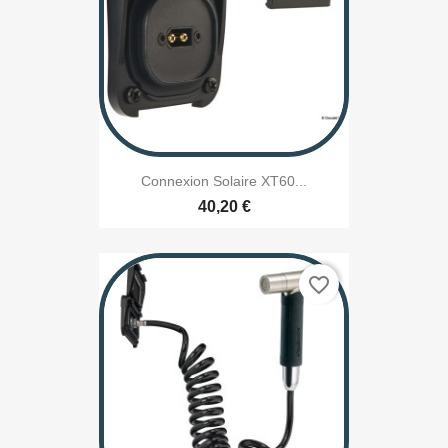
Connexion Solaire XT60...
40,20 €
favorite_border