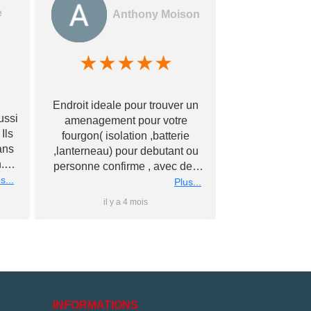
e
Anthony Moison
★
★
★
★
★
★
★
Des gerants
Endroit ideale pour trouver un
commerçants e
ussi
amenagement pour votre
encore !! Avec
Ils
fourgon( isolation ,batterie
bonne qualité à
ans
,lanterneau) pour debutant ou
Merci à vous
.
personne confirme , avec des
éch
nous
s...
conseils personnalise et prix
Plus...
rs
super competitif A recommander
il y a 4 mois
il y 
 à
Merci a bientot #Antho#
du
ler
is
e
e
INFORMATIONS