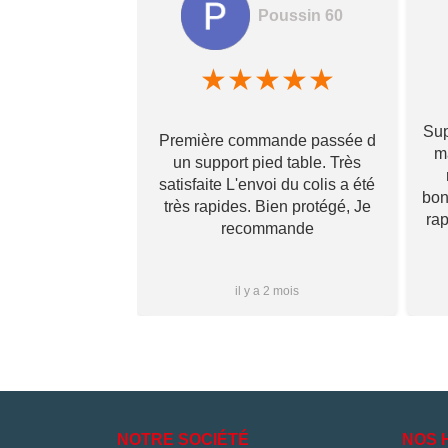
Poussin 60
amela hamon
★
★
★
★
★
★
★
★
Sup
Première commande passée d
! Ils prennent
ma
un support pied table. Très
s pour toi et te
satisfaite L'envoi du colis a été
 qu’il va te
bon
très rapides. Bien protégé, Je
vraiment ! Je
ra
recommande
s que j’aurai
i à vous ✌🏼
Plus...
1 mois
il y a 2 mois
NOTRE SOCIÉTÉ
NOS 