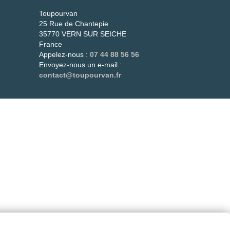
és
Toupourvan
25 Rue de Chantepie
més.
35770 VERN SUR SEICHE
t !
France
Appelez-nous :
07 44 88 56 56
Envoyez-nous un e-mail :
contact@toupourvan.fr