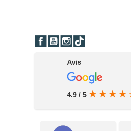
Facebook
YouTube
Instagram
TikTok
Avis
★
★
★
★
4.9 / 5