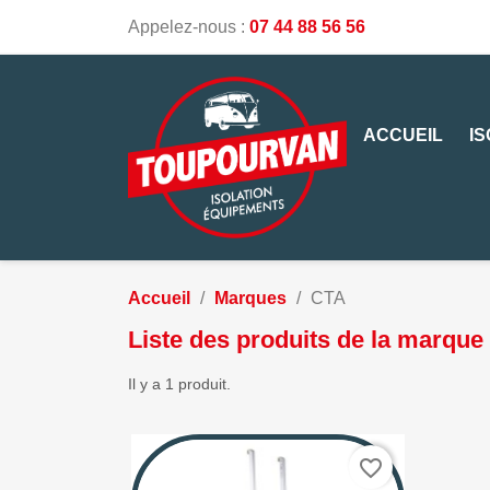
Appelez-nous :
07 44 88 56 56
ACCUEIL
I
Accueil
Marques
CTA
Liste des produits de la marqu
Il y a 1 produit.
favorite_border