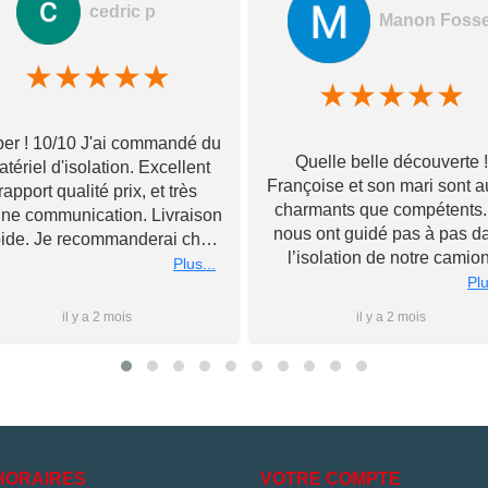
cedric p
Manon Foss
★
★
★
★
★
★
★
★
★
★
er ! 10/10 J'ai commandé du
Quelle belle découverte !
tériel d'isolation. Excellent
Françoise et son mari sont a
rapport qualité prix, et très
charmants que compétents. 
ne communication. Livraison
nous ont guidé pas à pas d
pide. Je recommanderai chez
l’isolation de notre camion
Toupourvan ! Merci bcp
Plus...
Souriants et à l’écoute, ils 
Plu
ont livré tous leurs meilleu
il y a 2 mois
il y a 2 mois
conseils et n’ont pas hésité
rester après la fermeture 
magasin pour nous conseil
au mieux, le tout sans jama
nous forcer la main sur d
l’achat de matériel. Nous
poursuivrons l’aventure d
HORAIRES
VOTRE COMPTE