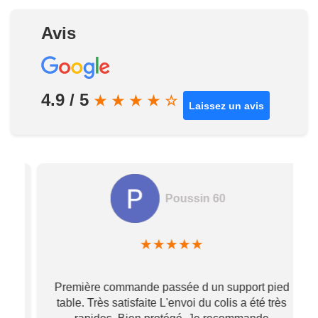
Avis
4.9 / 5
★
★
★
★
☆
Laissez un avis
Poussin 60
★
★
★
★
★
Première commande passée d un support pied
table. Très satisfaite L'envoi du colis a été très
re