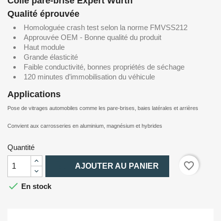
Colle pare-brise Expert Wurth
Qualité éprouvée
Homologuée crash test selon la norme FMVSS212
Approuvée OEM - Bonne qualité du produit
Haut module
Grande élasticité
Faible conductivité, bonnes propriétés de séchage
120 minutes d’immobilisation du véhicule
Applications
Pose de vitrages automobiles comme les pare-brises, baies latérales et arrières
Convient aux carrosseries en aluminium, magnésium et hybrides
Quantité

favorite_border
AJOUTER AU PANIER

En stock