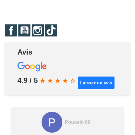
Facebook
YouTube
Instagram
TikTok
Avis
4.9 / 5
★
★
★
★
☆
Laissez un avis
Poussin 60