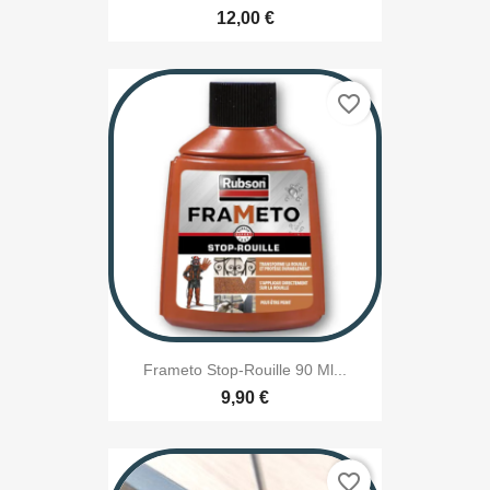
12,00 €
favorite_border
Frameto Stop-Rouille 90 Ml...
9,90 €
favorite_border