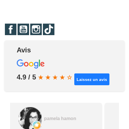
Facebook
YouTube
Instagram
TikTok
Avis
4.9 / 5
★
★
★
★
☆
Laissez un avis
Poussin 60