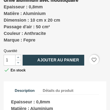
Grille aluminium avec moustiquaire
Epaisseur : 0,8mm
Matière : Aluminium
Dimension : 10 cm x 20 cm
Passage d'air : 50 cm²
Couleur : Anthracite
Marque : Fepre
Quantité

favorite_border
AJOUTER AU PANIER

En stock
Description
Détails du produit
Epaisseur : 0,8mm
Matière : Aluminium