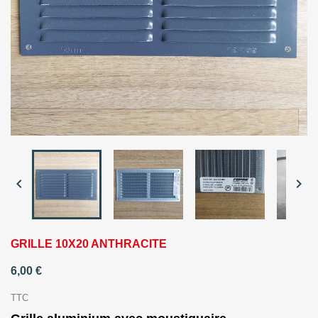


GRILLE 10X20 ANTHRACITE
6,00 €
TTC