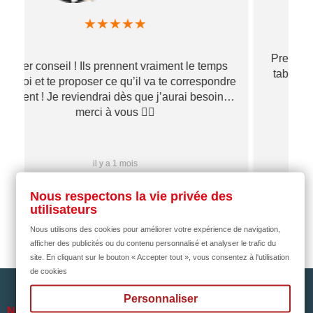
★
★
★
★
★
Première commande passée d un support pied
table. Très satisfaite L'envoi du colis a été très
re
rapides. Bien protégé, Je recommande
…
il y a 2 mois
Nous respectons la vie privée des
utilisateurs
Nous utilisons des cookies pour améliorer votre expérience de navigation,
afficher des publicités ou du contenu personnalisé et analyser le trafic du
site. En cliquant sur le bouton « Accepter tout », vous consentez à l'utilisation
de cookies
Personnaliser

NOTRE SOCIÉTÉ