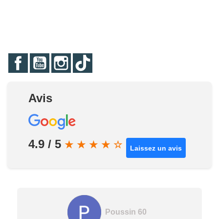
Facebook
YouTube
Instagram
TikTok
Avis
4.9 / 5
★
★
★
★
☆
Laissez un avis
Poussin 60