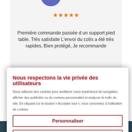
★
★
★
★
★
Première commande passée d un support pied
table. Très satisfaite L'envoi du colis a été très
re
rapides. Bien protégé, Je recommande
…
Nous respectons la vie privée des
il y a 2 mois
utilisateurs
Nous utilisons des cookies pour améliorer votre expérience de navigation,
afficher des publicités ou du contenu personnalisé et analyser le trafic du
site. En cliquant sur le bouton « Accepter tout », vous consentez à l'utilisation
de cookies
Personnaliser